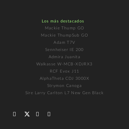
Los más destacados
Mackie Thump GO
Mackie ThumpSub GO
Adam T7V
Sennheiser IE 200
Admira Juanita
Walkasse W-MCB-XDJRX3
RCF Evox J11
AlphaTheta CDJ 3000X
Strymon Canoga
Sire Larry Carlton L7 New Gen Black