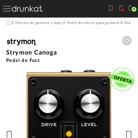
0
Efectos de guitarra y bajo
Pedal de efecto para guitarra
Pedales
Aña
Strymon Canoga
Pedal de Fuzz