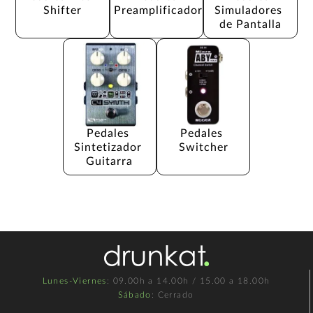
Shifter
Preamplificador
Simuladores 
de Pantalla
Pedales 
Pedales 
Sintetizador 
Switcher
Guitarra
Lunes-Viernes
: 09.00h a 14.00h / 15.00 a 18.00h
Sábado
: Cerrado