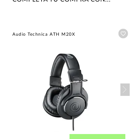
Añadi
Audio Technica ATH M20X
Nex