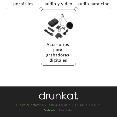
portátiles
audio y video
audio para cine
Accesorios 
para 
grabadoras 
digitales
Lunes-Viernes
: 09.00h a 14.00h / 15.00 a 18.00h
Sábado
: Cerrado