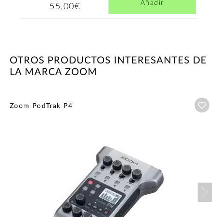
Añadir
55,00€
OTROS PRODUCTOS INTERESANTES DE
LA MARCA ZOOM
Añ
Zoom PodTrak P4
Nex