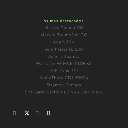
Los más destacados
Mackie Thump GO
Mackie ThumpSub GO
Adam T7V
Sennheiser IE 200
Admira Juanita
Walkasse W-MCB-XDJRX3
RCF Evox J11
AlphaTheta CDJ 3000X
Strymon Canoga
Sire Larry Carlton L7 New Gen Black