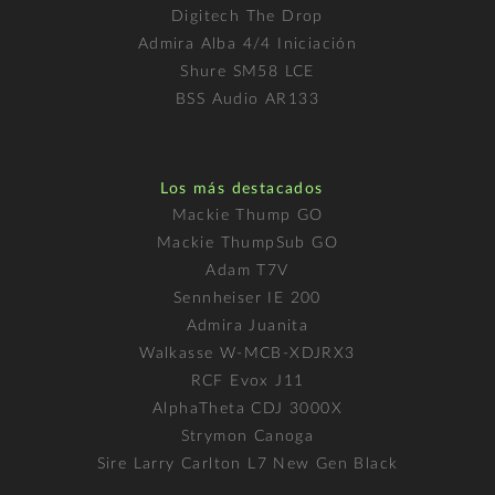
Digitech The Drop
Admira Alba 4/4 Iniciación
Shure SM58 LCE
BSS Audio AR133
Los más destacados
Mackie Thump GO
Mackie ThumpSub GO
Adam T7V
Sennheiser IE 200
Admira Juanita
Walkasse W-MCB-XDJRX3
RCF Evox J11
AlphaTheta CDJ 3000X
Strymon Canoga
Sire Larry Carlton L7 New Gen Black