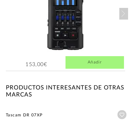
Nex
Añadir
153,00€
PRODUCTOS INTERESANTES DE OTRAS
MARCAS
Añ
Tascam DR 07XP