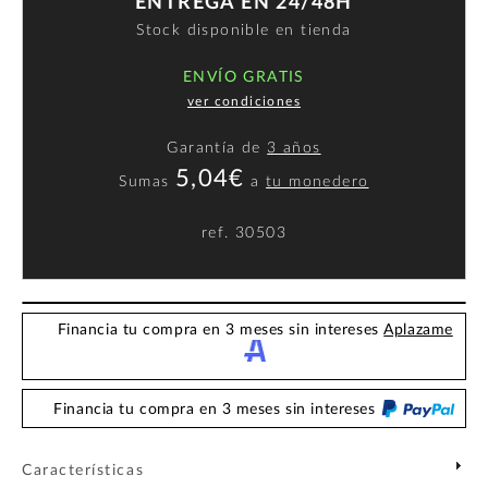
ENTREGA EN 24/48H
Stock disponible en tienda
ENVÍO GRATIS
ver condiciones
Garantía de
3 años
5,04€
Sumas
a
tu monedero
ref.
30503
Financia tu compra en 3 meses sin intereses
Aplazame
Financia tu compra en 3 meses sin intereses
Características