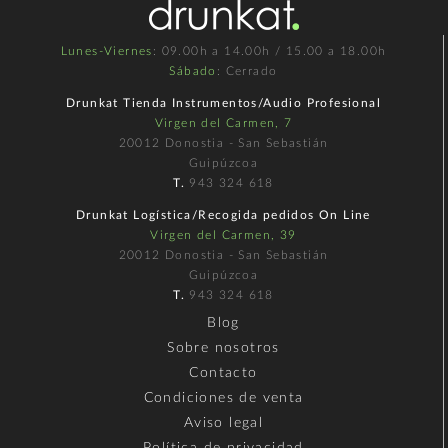
Lunes-Viernes
: 09.00h a 14.00h / 15.00 a 18.00h
Sábado
: Cerrado
Drunkat Tienda Instrumentos/Audio Profesional
Virgen del Carmen, 7
20012 Donostia - San Sebastián
Guipúzcoa
T.
943 324 618
Drunkat Logística/Recogida pedidos On Line
Virgen del Carmen, 39
20012 Donostia - San Sebastián
Guipúzcoa
T.
943 324 618
Blog
Sobre nosotros
Contacto
Condiciones de venta
Aviso legal
Política de privacidad