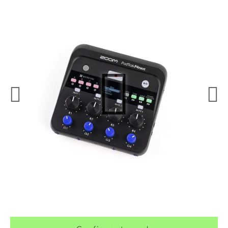
¿Quieres crearte tu propio pack?