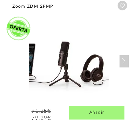
Añadi
Zoom ZDM 2PMP
Nex
91,25€
Añadir
79,29€