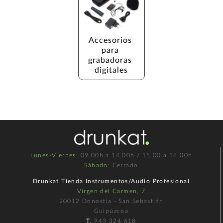
Accesorios 
para 
grabadoras 
digitales
Lunes-Viernes
: 09.00h a 14.00h / 15.00 a 18.00h
Sábado
: Cerrado
Drunkat Tienda Instrumentos/Audio Profesional
Virgen del Carmen, 7
20012 Donostia - San Sebastián
Guipúzcoa
T.
943 324 618