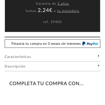
Garantía de
3 años
2,24€
Sumas
a
tu monedero
ref.
29400
Financia tu compra en 3 meses sin intereses
Características
Descripción
COMPLETA TU COMPRA CON...