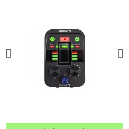
¿Quieres crearte tu propio pack?