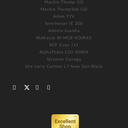
Mackie Thump GO
Mackie ThumpSub GO
Adam T7V
Sennheiser IE 200
Admira Juanita
Walkasse W-MCB-XDJRX3
RCF Evox J11
AlphaTheta CDJ 3000X
Strymon Canoga
Sire Larry Carlton L7 New Gen Black