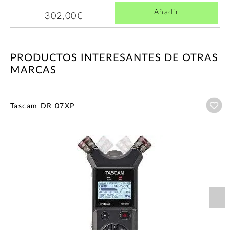
Añadir
302,00€
PRODUCTOS INTERESANTES DE OTRAS
MARCAS
Añ
Tascam DR 07XP
Nex