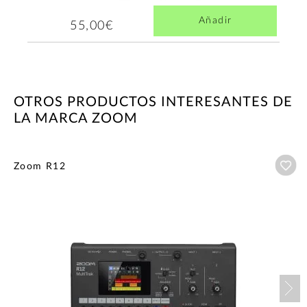
Añadir
55,00€
OTROS PRODUCTOS INTERESANTES DE
LA MARCA ZOOM
Añ
Zoom R12
Nex