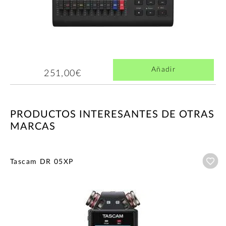
Añadir
251,00€
PRODUCTOS INTERESANTES DE OTRAS
MARCAS
Añ
Tascam DR 05XP