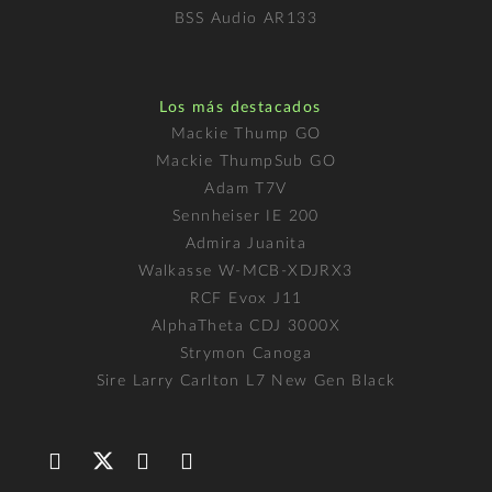
BSS Audio AR133
Los más destacados
Mackie Thump GO
Mackie ThumpSub GO
Adam T7V
Sennheiser IE 200
Admira Juanita
Walkasse W-MCB-XDJRX3
RCF Evox J11
AlphaTheta CDJ 3000X
Strymon Canoga
Sire Larry Carlton L7 New Gen Black