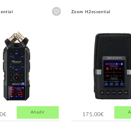
Añadir a wishlist
ential
Zoom H2essential
Añadir
A
10€
175,00€