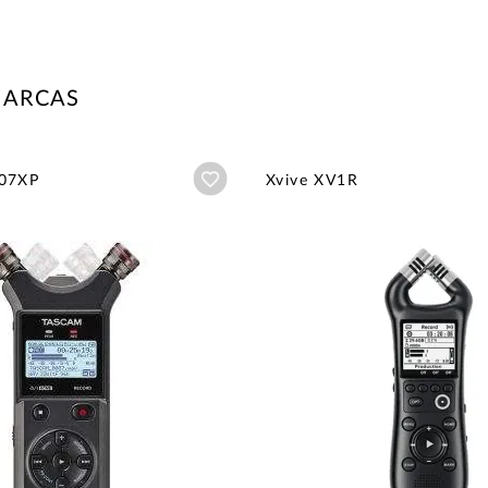
MARCAS
Añadir a wishlist
 07XP
Xvive XV1R