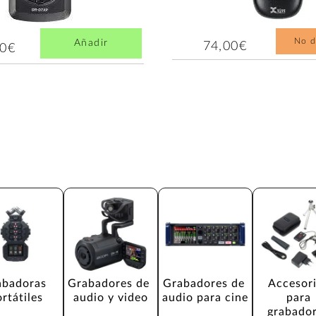
No d
Añadir
74,00€
00€
abadoras 
Grabadores de 
Grabadores de 
Accesori
rtátiles
audio y video
audio para cine
para 
grabador