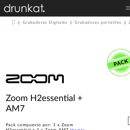
Grabadoras Digitales
Grabadoras portátiles
Zoom H2essential +
AM7
Pack compuesto por: 1 x Zoom
H2essential + 1 x Zoom AM7
Ver más