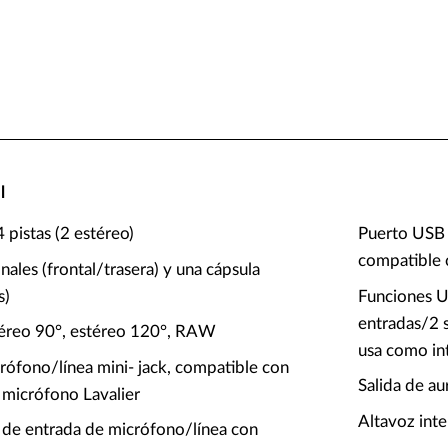
l
 pistas (2 estéreo)
Puerto USB 
compatible 
nales (frontal/trasera) y una cápsula
s)
Funciones US
entradas/2 s
téreo 90°, estéreo 120°, RAW
usa como in
crófono/línea mini- jack, compatible con
Salida de au
 micrófono Lavalier
Altavoz in
 de entrada de micrófono/línea con