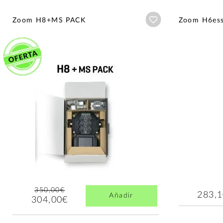
Añadir a wishlist
Zoom H8+MS PACK
Zoom H6ess
350,00€
283,
Añadir
304,00€