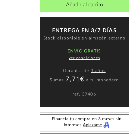
Añadir al carrito
ENTREGA EN 3/7 DÍAS
Stock disponible en almacén externo
ENVÍO GRATIS
ver condiciones
Garantía de
3 años
7,71€
Sumas
a
tu monedero
ref.
39406
Financia tu compra en 3 meses sin
intereses
Aplazame