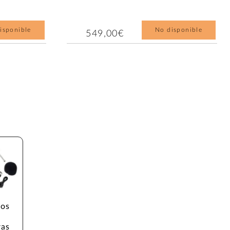
isponible
No disponible
549,00€
os 
as 