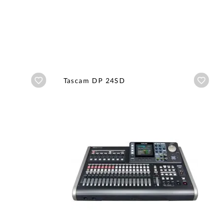
Añadir a wishlist
Aña
Tascam DP 24SD