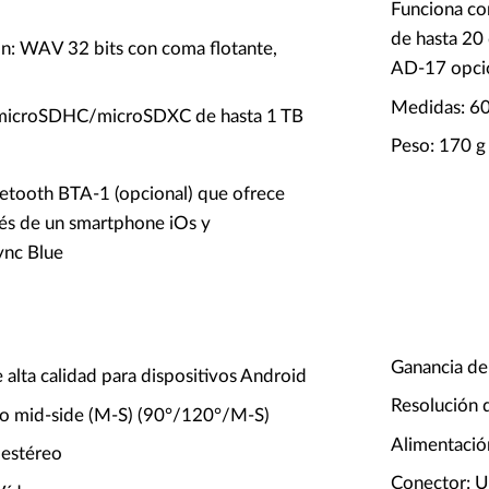
Funciona con
de hasta 20
n: WAV 32 bits con coma flotante,
AD-17 opci
Medidas: 6
a microSDHC/microSDXC de hasta 1 TB
Peso: 170 g
etooth BTA-1 (opcional) que ofrece
vés de un smartphone iOs y
ync Blue
Ganancia de
alta calidad para dispositivos Android
Resolución 
eo mid-side (M-S) (90°/120°/M-S)
Alimentación
 estéreo
Conector: 