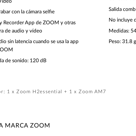
Vídeo
Salida combi
abar con la cámara selfie
No incluye 
dy Recorder App de ZOOM y otras
ra de audio y vídeo
Medidas: 5
io sin latencia cuando se usa la app
Peso: 31.8 
 ZOOM
da de sonido: 120 dB
r: 1 x Zoom H2essential + 1 x Zoom AM7
LA MARCA ZOOM