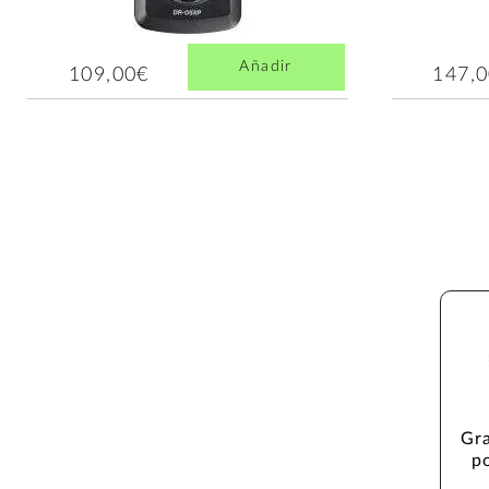
Añadir
109,00€
147,
Gr
po