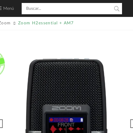
Menú
Zoom
Zoom H2essential + AM7