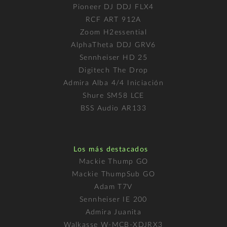
Pioneer DJ DDJ FLX4
RCF ART 912A
Zoom H2essential
AlphaTheta DDJ GRV6
Sennheiser HD 25
Digitech The Drop
Admira Alba 4/4 Iniciación
Shure SM58 LCE
BSS Audio AR133
Los más destacados
Mackie Thump GO
Mackie ThumpSub GO
Adam T7V
Sennheiser IE 200
Admira Juanita
Walkasse W-MCB-XDJRX3