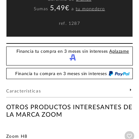
5,49€
Sumas
a
tu monedero
ref.
1287
Financia tu compra en 3 meses sin intereses
Aplazame
Financia tu compra en 3 meses sin intereses
Características
OTROS PRODUCTOS INTERESANTES DE
LA MARCA ZOOM
Añ
Zoom H8