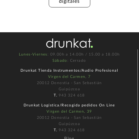
digitales
Lunes-Viernes
: 09.00h a 14.00h / 15.00 a 18.00h
Sábado
: Cerrado
Drunkat Tienda Instrumentos/Audio Profesional
Virgen del Carmen, 7
20012 Donostia - San Sebastián
Guipúzcoa
T.
943 324 618
Drunkat Logística/Recogida pedidos On Line
Virgen del Carmen, 39
20012 Donostia - San Sebastián
Guipúzcoa
T.
943 324 618
Blog