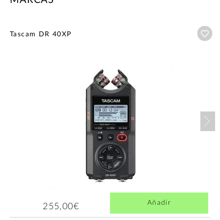
MARCAS
Añ
Tascam DR 40XP
Nex
Añadir
255,00€