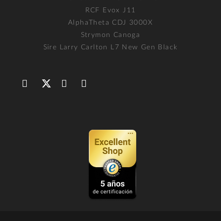
RCF Evox J11
AlphaTheta CDJ 3000X
Strymon Canoga
Sire Larry Carlton L7 New Gen Black