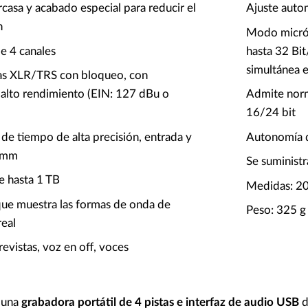
rcasa y acabado especial para reducir el
Ajuste auto
n
Modo micró
e 4 canales
hasta 32 Bi
simultánea e
as XLR/TRS con bloqueo, con
 alto rendimiento (EIN: 127 dBu o
Admite norm
16/24 bit
e tiempo de alta precisión, entrada y
Autonomía d
5 mm
Se suministr
e hasta 1 TB
Medidas: 2
que muestra las formas de onda de
Peso: 325 g
real
vistas, voz en off, voces
 una
grabadora portátil de 4 pistas e interfaz de audio USB
d