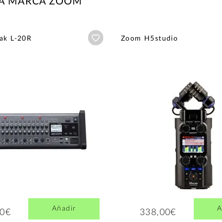
LA MARCA ZOOM
Añadir a wishlist
ak L-20R
Zoom H5studio
Añadir
A
00€
338,00€