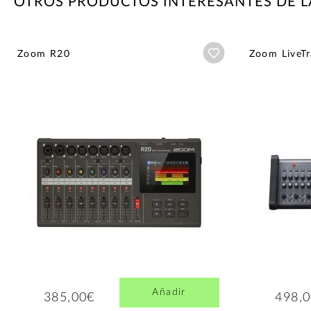
OTROS PRODUCTOS INTERESANTES DE 
Añadir a wishlist
Zoom R20
Zoom LiveTr
Añadir
385,00€
498,