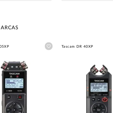
MARCAS
Añadir a wishlist
 05XP
Tascam DR 40XP