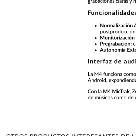
grabaciones claras y n
Funcionalidades
Normalización 
postproducción
Monitorización 
Pregrabación:
c
Autonomía Exte
Interfaz de aud
La M4 funciona com
Android, expandiendo
Con la
M4 MicTrak
, 
de músicos como de c