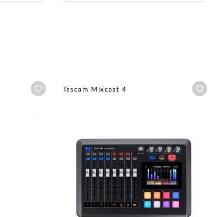
Añadir a wishlist
Aña
Tascam Mixcast 4