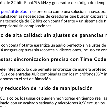
ión de 32 bits Float/96 kHz y generador de código de tiemp
l portátil de Zoom
se presenta como una solución innovadora e
satisfacer las necesidades de creadores que buscan capturar a
na tecnología de 32 bits con coma flotante y un sistema de
t
xcepcional sin complicaciones.
o de alta calidad: sin ajustes de ganancias 
s con coma flotante garantiza un audio perfecto sin ajustes d
4 asegura capturas sin recortes ni distorsiones, incluso en co
astas: sincronización precisa con Time Code
ode integrado
, lo que permite sincronizar de manera profesio
 Sus dos entradas XLR combinadas con los micrófonos X/Y int
onoros en el set de filmación.
 y reducción de ruido de manipulación
 LCD a color, los usuarios pueden monitorear en tiempo real la
inado con un acabado satinado y micrófonos X/Y exclusivos, 