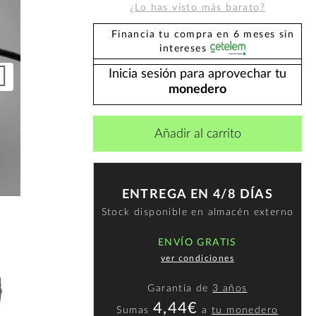
¿Lo has visto más barato?
Financia tu compra en 6 meses sin
intereses
Inicia sesión para aprovechar tu
monedero
Añadir al carrito
ENTREGA EN 4/8 DÍAS
Stock disponible en almacén externo
ENVÍO GRATIS
ver condiciones
Garantía de
3 años
4,44€
Sumas
a
tu monedero