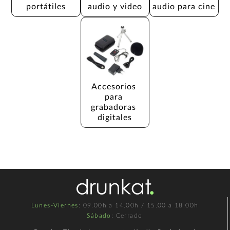
portátiles
audio y video
audio para cine
Accesorios 
para 
grabadoras 
digitales
Lunes-Viernes
: 09.00h a 14.00h / 15.00 a 18.00h
Sábado
: Cerrado