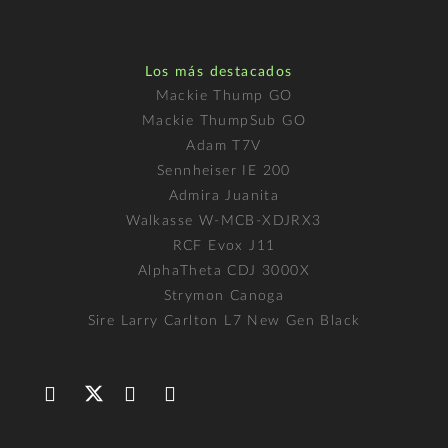
Los más destacados
Mackie Thump GO
Mackie ThumpSub GO
Adam T7V
Sennheiser IE 200
Admira Juanita
Walkasse W-MCB-XDJRX3
RCF Evox J11
AlphaTheta CDJ 3000X
Strymon Canoga
Sire Larry Carlton L7 New Gen Black