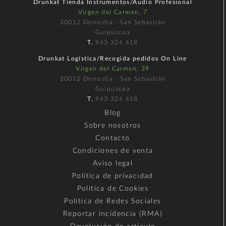
Drunkat Tienda Instrumentos/Audio Profesional
Virgen del Carmen, 7
20012 Donostia - San Sebastián
Guipúzcoa
T.
943 324 618
Drunkat Logística/Recogida pedidos On Line
Virgen del Carmen, 39
20012 Donostia - San Sebastián
Guipúzcoa
T.
943 324 618
Blog
Sobre nosotros
Contacto
Condiciones de venta
Aviso legal
Política de privacidad
Política de Cookies
Política de Redes Sociales
Reportar incidencia (RMA)