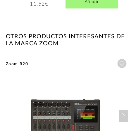
Añadir
11,52€
OTROS PRODUCTOS INTERESANTES DE
LA MARCA ZOOM
Añ
Zoom R20
Nex