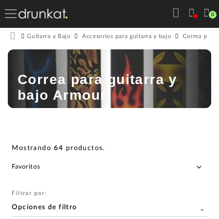
0
Guitarra y Bajo
Accesorios para guitarra y bajo
Correa para 
Correa para guitarra y
bajo Armour
Mostrando
64
productos
.
Filtrar por:
Opciones de filtro