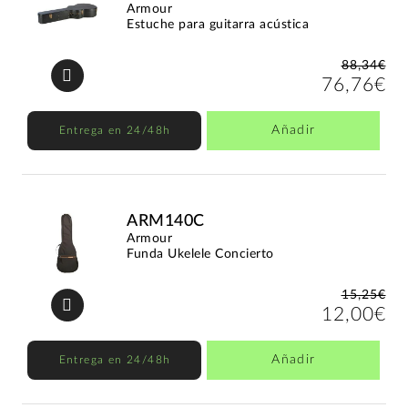
Armour
Estuche para guitarra acústica
88,34€
76,76€
Añadir
Entrega en 24/48h
ARM140C
Armour
Funda Ukelele Concierto
15,25€
12,00€
Añadir
Entrega en 24/48h