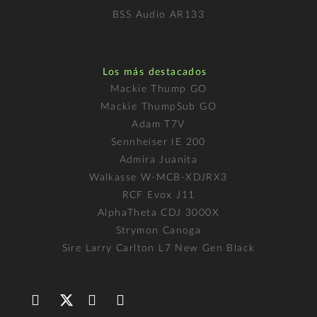
BSS Audio AR133
Los más destacados
Mackie Thump GO
Mackie ThumpSub GO
Adam T7V
Sennheiser IE 200
Admira Juanita
Walkasse W-MCB-XDJRX3
RCF Evox J11
AlphaTheta CDJ 3000X
Strymon Canoga
Sire Larry Carlton L7 New Gen Black