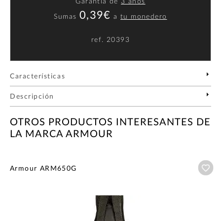
Garantía de
3 años
0,39€
Sumas
a
tu monedero
ref.
20393
Características
Descripción
OTROS PRODUCTOS INTERESANTES DE
LA MARCA ARMOUR
Añ
Armour ARM650G