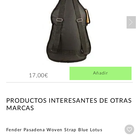
Nex
Añadir
17,00€
PRODUCTOS INTERESANTES DE OTRAS
MARCAS
Añ
Fender Pasadena Woven Strap Blue Lotus