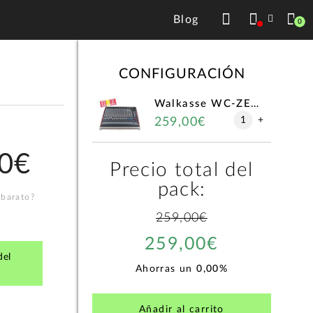
Blog
0
CONFIGURACIÓN
Walkasse WC-ZED24-ESP
1
+
259,00€
0€
Precio total del
pack:
 barato?
259,00€
259,00€
del
Ahorras un
0,00%
Añadir al carrito