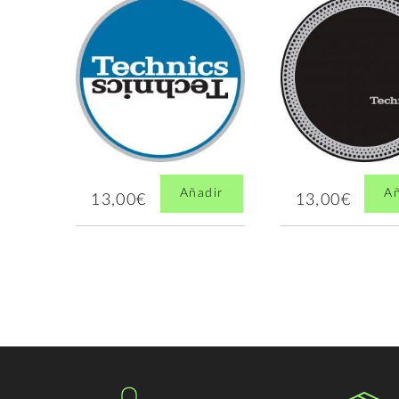
Añadir
Añ
13,00€
13,00€