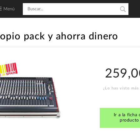
Menú
ropio pack y ahorra dinero
259,0
¿Lo has visto más
Ir a la ficha 
producto