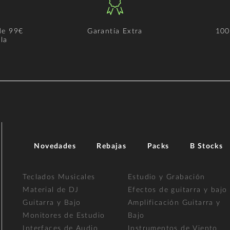
de 99€
Garantía Extra
100
la
Novedades
Rebajas
Packs
B Stocks
Teclados Musicales
Estudio y Grabación
Material de DJ
Efectos de guitarra y bajo
Guitarra y Bajo
Amplificación Guitarra y
Monitores de Estudio
Bajo
Interfaces de Audio
Instrumentos de Viento