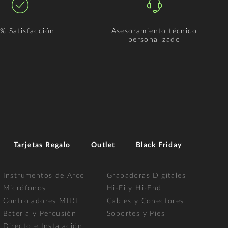
% Satisfacción
Asesoramiento técnico
personalizado
Tarjetas Regalo
Outlet
Black Friday
Instrumentos de Arco
Grabadoras Digitales
Micrófonos
Hi-Fi y Hi-End
Controladores MIDI
Cables y Conectores
Batería y Percusión
Soportes y Pies
Directo e Instalación