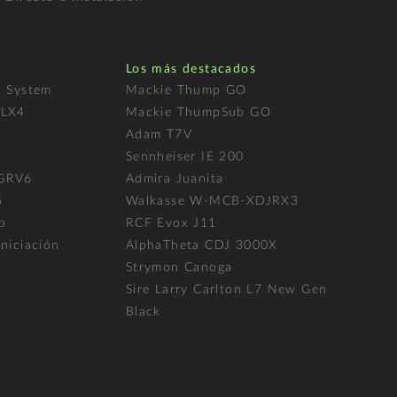
Los más destacados
s System
Mackie Thump GO
FLX4
Mackie ThumpSub GO
Adam T7V
l
Sennheiser IE 200
 GRV6
Admira Juanita
5
Walkasse W-MCB-XDJRX3
p
RCF Evox J11
niciación
AlphaTheta CDJ 3000X
Strymon Canoga
Sire Larry Carlton L7 New Gen
Black