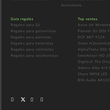
Auriculares
Guía regalos
Top ventas
Regalos para DJ
Xvive U4 Wireles
Regalos para guitarristas
Pioneer DJ DDJ 
Regalos para pianistas
RCF ART 912A
Regalos para bateristas
Zoom H2essentia
Regalos para violinistas
AlphaTheta DDJ
Regalos para saxofonistas
Sennheiser HD 2
Digitech The Dro
Admira Alba 4/4 I
Shure SM58 LCE
BSS Audio AR133