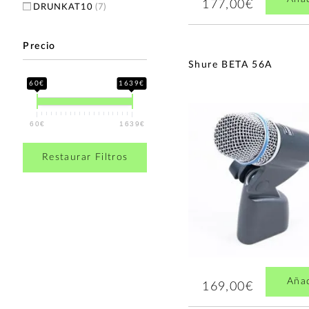
DPA
(2)
177,00€
DRUNKAT10
(7)
Austrian Audio
(1)
LD Systems
(1)
Precio
Universal Audio
(1)
Shure BETA 56A
60€
1639€
60€
1639€
Restaurar Filtros
Aña
169,00€