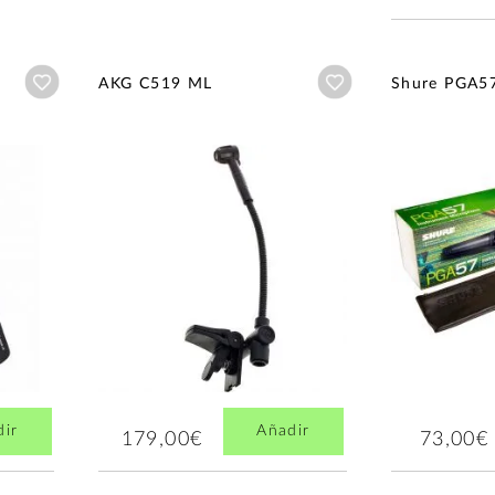
Añadir a wishlist
Añadir a wishlist
AKG C519 ML
Shure PGA5
dir
Añadir
179,00€
73,00€