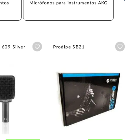
ntos 
Micrófonos para instrumentos AKG
Micró
Añadir a wishlist
Añadir a
 609 Silver
Prodipe SB21