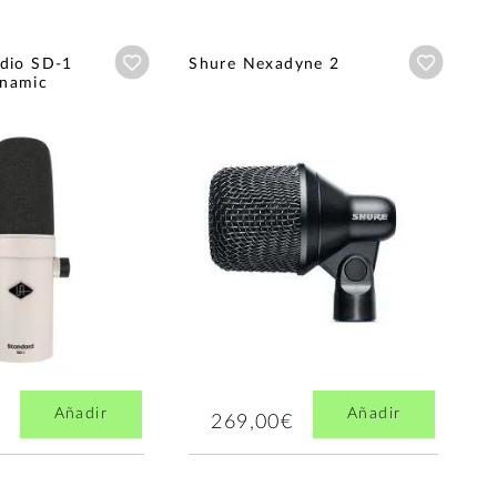
Añadir a wishlist
Añadir a
udio SD-1
Shure Nexadyne 2
ynamic
Añadir
Añadir
269,00€