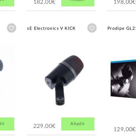
182,00€
198,00€
Añadir a wishlist
Añadir a wishlist
sE Electronics V KICK
Prodipe GL2
dir
Añadir
229,00€
129,00€