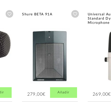
Añadir a wishlist
Añadir a wishlist
Shure BETA 91A
Universal A
Standard D
Microphone
dir
Añadir
279,00€
269,00€