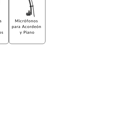
s 
Micrófonos 
para Acordeón 
os 
y Piano