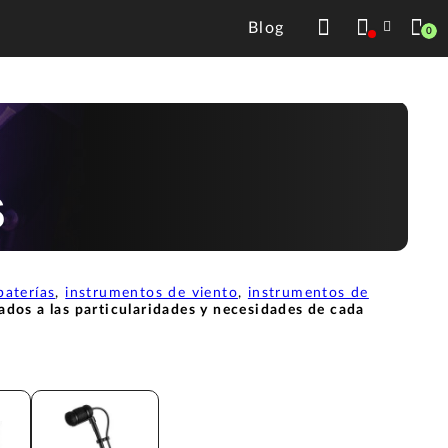
Blog
0
s
baterías
,
instrumentos de viento
,
instrumentos de
dos a las particularidades y necesidades de cada