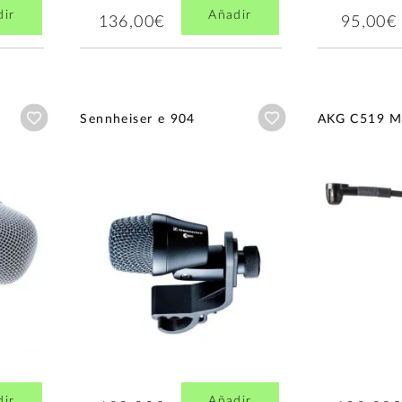
dir
Añadir
136,00€
95,00€
Añadir a wishlist
Añadir a wishlist
Sennheiser e 904
AKG C519 
dir
Añadir