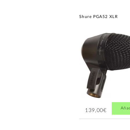
Shure PGA52 XLR
Aña
139,00€