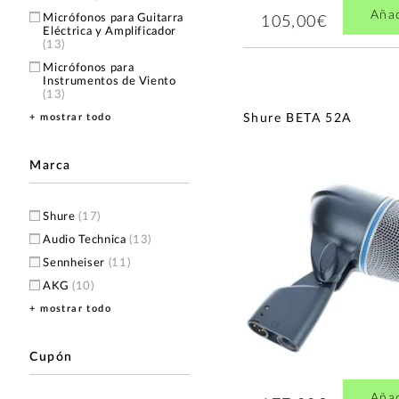
Aña
Micrófonos para Guitarra
105,00€
Eléctrica y Amplificador
(13)
Micrófonos para
Instrumentos de Viento
(13)
+ mostrar todo
Micrófonos para
Shure BETA 52A
Instrumentos de Arco
(7)
Micrófonos para
Marca
Acordeón y Piano
(5)
Shure
(17)
Audio Technica
(13)
Sennheiser
(11)
AKG
(10)
+ mostrar todo
Beyerdynamic
(9)
Prodipe
(8)
Audix
(3)
Cupón
sE Electronics
(3)
Aña