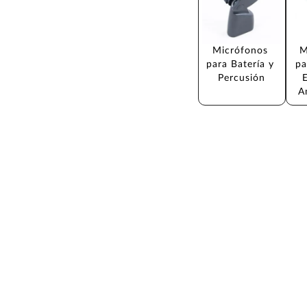
Micrófonos 
M
para Batería y 
pa
Percusión
E
A