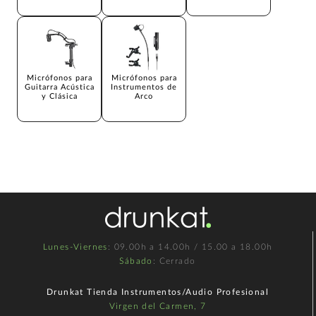
Micrófonos para
Micrófonos para
Guitarra Acústica
Instrumentos de
y Clásica
Arco
Lunes-Viernes
: 09.00h a 14.00h / 15.00 a 18.00h
Sábado
: Cerrado
Drunkat Tienda Instrumentos/Audio Profesional
Virgen del Carmen, 7