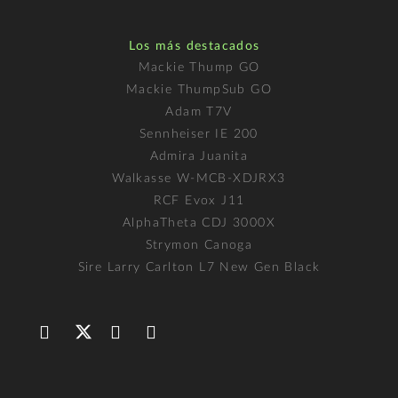
Los más destacados
Mackie Thump GO
Mackie ThumpSub GO
Adam T7V
Sennheiser IE 200
Admira Juanita
Walkasse W-MCB-XDJRX3
RCF Evox J11
AlphaTheta CDJ 3000X
Strymon Canoga
Sire Larry Carlton L7 New Gen Black