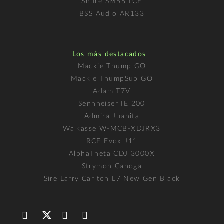
Shure SM58 LCE
BSS Audio AR133
Los más destacados
Mackie Thump GO
Mackie ThumpSub GO
Adam T7V
Sennheiser IE 200
Admira Juanita
Walkasse W-MCB-XDJRX3
RCF Evox J11
AlphaTheta CDJ 3000X
Strymon Canoga
Sire Larry Carlton L7 New Gen Black