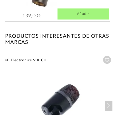
Añadir
139,00€
PRODUCTOS INTERESANTES DE OTRAS
MARCAS
Añ
sE Electronics V KICK
Nex