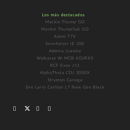
Los más destacados
Mackie Thump GO
Mackie ThumpSub GO
Adam T7V
Sennheiser IE 200
Admira Juanita
Walkasse W-MCB-XDJRX3
RCF Evox J11
AlphaTheta CDJ 3000X
Strymon Canoga
Sire Larry Carlton L7 New Gen Black