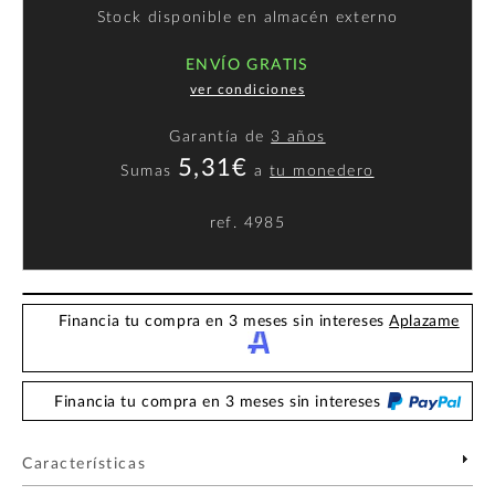
Stock disponible en almacén externo
ENVÍO GRATIS
ver condiciones
Garantía de
3 años
5,31€
Sumas
a
tu monedero
ref.
4985
Financia tu compra en 3 meses sin intereses
Aplazame
Financia tu compra en 3 meses sin intereses
Características