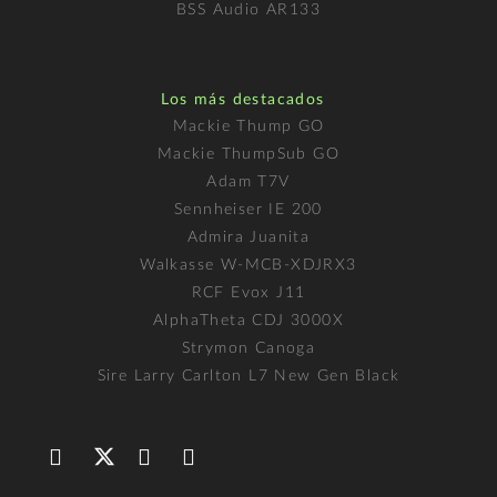
BSS Audio AR133
Los más destacados
Mackie Thump GO
Mackie ThumpSub GO
Adam T7V
Sennheiser IE 200
Admira Juanita
Walkasse W-MCB-XDJRX3
RCF Evox J11
AlphaTheta CDJ 3000X
Strymon Canoga
Sire Larry Carlton L7 New Gen Black