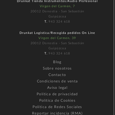
Drunkat Tienda Instrumentos/Audio Profesional
Virgen del Carmen, 7
20012 Donostia - San Sebastián
Guipúzcoa
T.
943 324 618
Drunkat Logística/Recogida pedidos On Line
Virgen del Carmen, 39
20012 Donostia - San Sebastián
Guipúzcoa
T.
943 324 618
Blog
Sobre nosotros
Contacto
Condiciones de venta
Aviso legal
Política de privacidad
Política de Cookies
Política de Redes Sociales
Reportar incidencia (RMA)