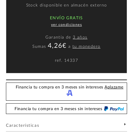
Stock disponible en almacén externo
ENVÍO GRATIS
ver condiciones
Garantía de
3 años
4,26€
Sumas
a
tu monedero
ref.
14337
Financia tu compra en 3 meses sin intereses
Aplazame
Financia tu compra en 3 meses sin intereses
Características