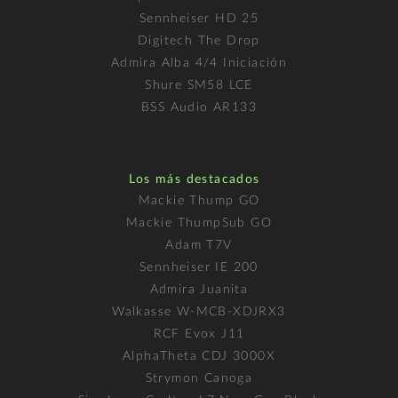
Sennheiser HD 25
Digitech The Drop
Admira Alba 4/4 Iniciación
Shure SM58 LCE
BSS Audio AR133
Los más destacados
Mackie Thump GO
Mackie ThumpSub GO
Adam T7V
Sennheiser IE 200
Admira Juanita
Walkasse W-MCB-XDJRX3
RCF Evox J11
AlphaTheta CDJ 3000X
Strymon Canoga