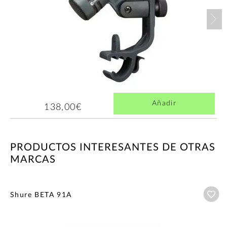
Nex
Añadir
138,00€
PRODUCTOS INTERESANTES DE OTRAS
MARCAS
Añ
Shure BETA 91A