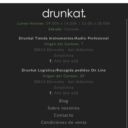
Lunes-Viernes
: 09.00h a 14.00h / 15.00 a 18.00h
Sábado
: Cerrado
Drunkat Tienda Instrumentos/Audio Profesional
Virgen del Carmen, 7
20012 Donostia - San Sebastián
Guipúzcoa
T.
943 324 618
Drunkat Logística/Recogida pedidos On Line
Virgen del Carmen, 39
20012 Donostia - San Sebastián
Guipúzcoa
T.
943 324 618
Blog
Sobre nosotros
Contacto
Condiciones de venta