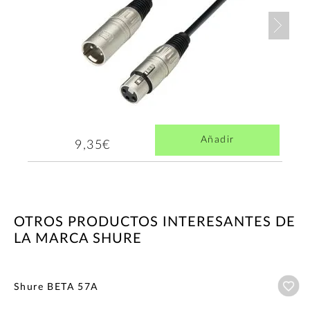
Nex
Añadir
9,35€
OTROS PRODUCTOS INTERESANTES DE
LA MARCA SHURE
Añ
Shure BETA 57A