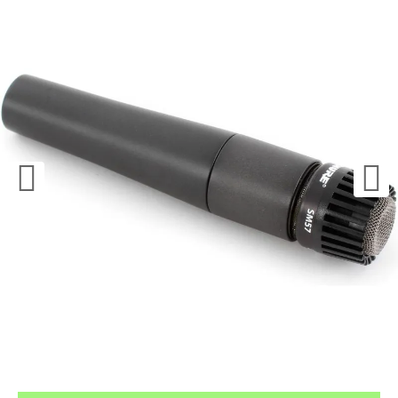
¿Quieres crearte tu propio pack?