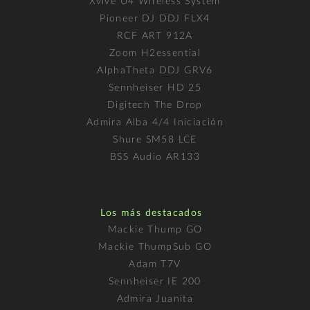
Xvive U4 Wireless System
Pioneer DJ DDJ FLX4
RCF ART 912A
Zoom H2essential
AlphaTheta DDJ GRV6
Sennheiser HD 25
Digitech The Drop
Admira Alba 4/4 Iniciación
Shure SM58 LCE
BSS Audio AR133
Los más destacados
Mackie Thump GO
Mackie ThumpSub GO
Adam T7V
Sennheiser IE 200
Admira Juanita