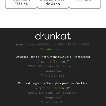
Clásica
de Arco
Lunes-Viernes
: 09.00h a 14.00h / 15.00 a 18.00h
Sábado
: Cerrado
Drunkat Tienda Instrumentos/Audio Profesional
Virgen del Carmen, 7
20012 Donostia - San Sebastián
Guipúzcoa
T.
943 324 618
Drunkat Logística/Recogida pedidos On Line
Virgen del Carmen, 39
20012 Donostia - San Sebastián
Guipúzcoa
T.
943 324 618