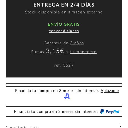
ENTREGA EN 2/4 DÍAS
Stock disponible en almacén externo
ENVÍO GRATIS
ver condiciones
Garantía de
3 años
3,15€
Sumas
a
tu monedero
ref.
3627
Financia tu compra en 3 meses sin intereses
Aplazame
Financia tu compra en 3 meses sin intereses
Características