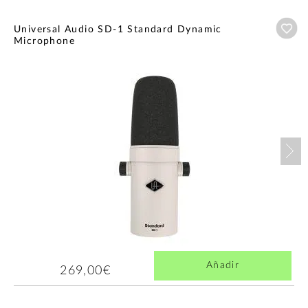
Añ
Universal Audio SD-1 Standard Dynamic
Microphone
Nex
Añadir
269,00€