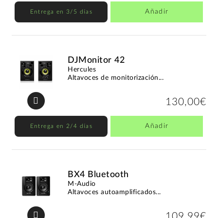
Añadir
Entrega en 3/5 días
DJMonitor 42
Hercules
Altavoces de monitorización...
130,00€
Añadir
Entrega en 2/4 días
BX4 Bluetooth
M-Audio
Altavoces autoamplificados...
109,99€