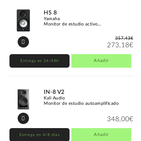
HS 8
Yamaha
Monitor de estudio activo...
357,43€
273,18€
Añadir
Entrega en 24/48h
IN-8 V2
Kali Audio
Monitor de estudio autoamplificado
348,00€
Añadir
Entrega en 4/8 días