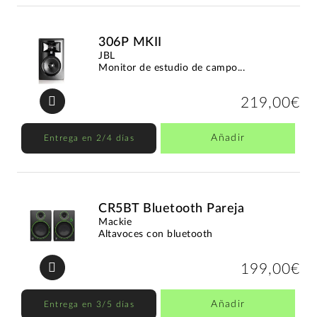
306P MKII
JBL
Monitor de estudio de campo...
219,00€
Añadir
Entrega en 2/4 días
CR5BT Bluetooth Pareja
Mackie
Altavoces con bluetooth
199,00€
Añadir
Entrega en 3/5 días