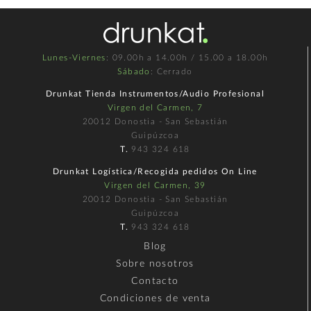
Lunes-Viernes
: 09.00h a 14.00h / 15.00 a 18.00h
Sábado
: Cerrado
Drunkat Tienda Instrumentos/Audio Profesional
Virgen del Carmen, 7
20012 Donostia - San Sebastián
Guipúzcoa
T.
943 324 618
Drunkat Logística/Recogida pedidos On Line
Virgen del Carmen, 39
20012 Donostia - San Sebastián
Guipúzcoa
T.
943 324 618
Blog
Sobre nosotros
Contacto
Condiciones de venta