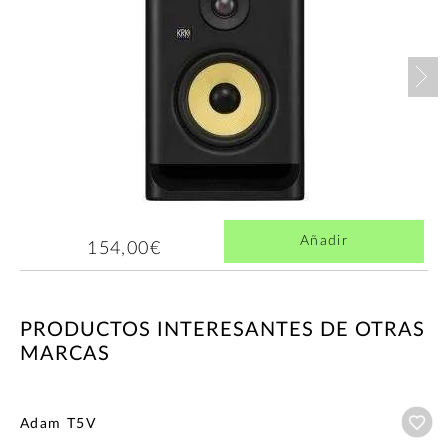
Nex
Añadir
154,00€
PRODUCTOS INTERESANTES DE OTRAS
MARCAS
Añ
Adam T5V