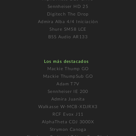
Sennheiser HD 25
Digitech The Drop
Admira Alba 4/4 Iniciación
Shure SM58 LCE
BSS Audio AR133
Los más destacados
Mackie Thump GO
Mackie ThumpSub GO
Adam T7V
Sennheiser IE 200
Admira Juanita
Walkasse W-MCB-XDJRX3
RCF Evox J11
AlphaTheta CDJ 3000X
Strymon Canoga