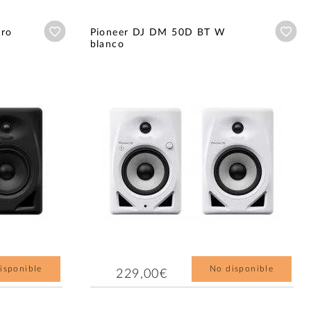
Añadir a wishlist
Aña
gro
Pioneer DJ DM 50D BT W
blanco
isponible
No disponible
229,00€