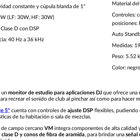
Material de
vidad constante y cúpula blanda de 1"
Controles: 
60W (LF: 30W, HF: 30W)
posiciones:
: Clase D con DSP
Auto Standb
cia: 40 Hz a 36 kHz
Medidas: 1
Peso: 5.52 
Color: negr
 un
monitor de estudio para aplicaciones DJ
que ofrece una 
ara recrear el sonido de club al pinchar así como para hacer m
de 5"
cuenta con controles de
ajuste DSP
flexibles, pudiendo 
sticas de tu habitación o sala de mezclas.
s de campo cercano
VM
integra componentes de alta calidad y
 clase D y conos de fibra de aramida
, para brindar una
señal 