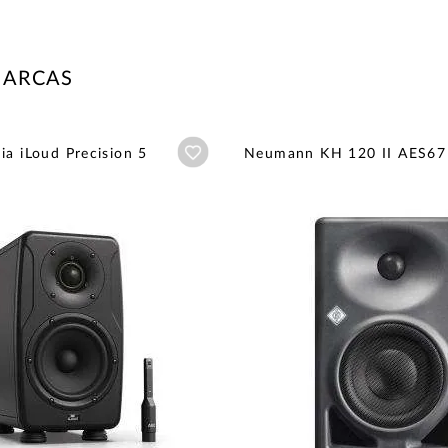
MARCAS
Añadir a wishlist
ia iLoud Precision 5
Neumann KH 120 II AES67