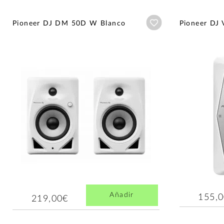
Añadir a wishlist
Pioneer DJ DM 50D W Blanco
Pioneer DJ
Añadir
155,
219,00€