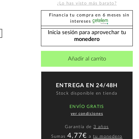
¿Lo has visto más barato?
Financia tu compra en 6 meses sin
intereses
Inicia sesión para aprovechar tu
monedero
Añadir al carrito
ENTREGA EN 24/48H
Stock disponible en tienda
ENVÍO GRATIS
ver condiciones
Garantía de
3 años
4,77€
Sumas
a
tu monedero