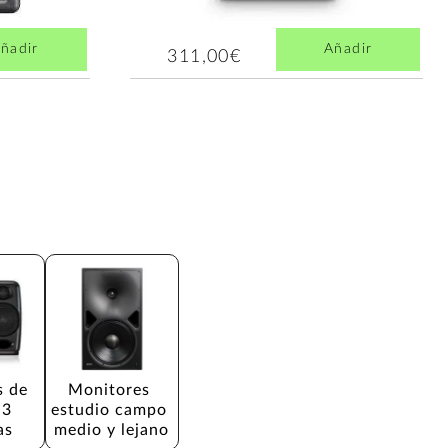
ñadir
Añadir
311,00€
 de 
Monitores 
 3 
estudio campo 
as
medio y lejano