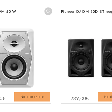
Añadir a wishlist
 VM 50 W
Pioneer DJ DM 50D BT ne
No disponible
No d
00€
239,00€