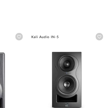
Añadir a wishlist
Aña
Kali Audio IN-5