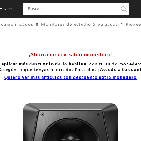
Menú
toamplificados
Monitores de estudio 5 pulgadas
Pionee
¡Ahorra con tu saldo monedero!
r
aplicar más descuento de lo habitual
con tu saldo monedero
%
según lo que tengas ahorrado. Para ello, ¡
Accede a tu cuen
Quiero ver más artículos con descuento extra monedero