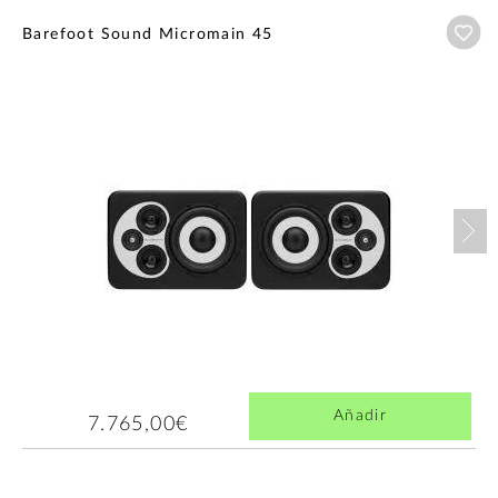
Añ
Barefoot Sound Micromain 45
Nex
Añadir
7.765,00€