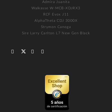
Admira Juanita
Walkasse W-MCB-XDJRX3
RCF Evox J11
AlphaTheta CDJ 3000X
Strymon Canoga
Sire Larry Carlton L7 New Gen Black