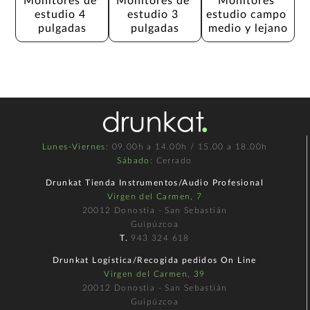
Monitores de 
Monitores de 
Monitores 
estudio 4 
estudio 3 
estudio campo 
pulgadas
pulgadas
medio y lejano
Lunes-Viernes
: 09.00h a 14.00h / 15.00 a 18.00h
Sábado
: Cerrado
Drunkat Tienda Instrumentos/Audio Profesional
Virgen del Carmen, 7
20012 Donostia - San Sebastián
Guipúzcoa
T.
943 324 618
Drunkat Logística/Recogida pedidos On Line
Virgen del Carmen, 39
20012 Donostia - San Sebastián
Guipúzcoa