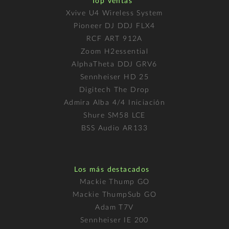
Top ventas
Xvive U4 Wireless System
Pioneer DJ DDJ FLX4
RCF ART 912A
Zoom H2essential
AlphaTheta DDJ GRV6
Sennheiser HD 25
Digitech The Drop
Admira Alba 4/4 Iniciación
Shure SM58 LCE
BSS Audio AR133
Los más destacados
Mackie Thump GO
Mackie ThumpSub GO
Adam T7V
Sennheiser IE 200