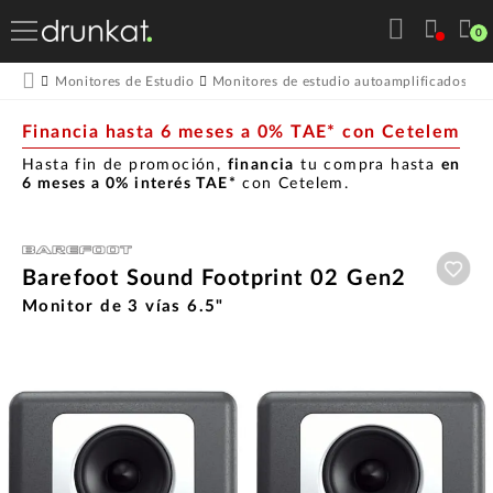
0
Monitores de Estudio
Monitores de estudio autoamplificados
M
Financia hasta 6 meses a 0% TAE* con Cetelem
Hasta fin de promoción,
financia
tu compra hasta
en
6 meses a 0% interés TAE*
con Cetelem.
Aña
Barefoot Sound Footprint 02 Gen2
Monitor de 3 vías 6.5"