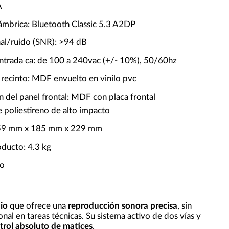
A
lámbrica: Bluetooth Classic 5.3 A2DP
ñal/ruido (SNR): >94 dB
entrada ca: de 100 a 240vac (+/- 10%), 50/60hz
 recinto: MDF envuelto en vinilo pvc
 del panel frontal: MDF con placa frontal
 poliestireno de alto impacto
59 mm x 185 mm x 229 mm
oducto: 4.3 kg
co
dio
que ofrece una
reproducción sonora precisa
, sin
nal en tareas técnicas. Su sistema activo de dos vías y
trol absoluto de matices
.