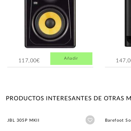
Añadir
117,00€
147,
PRODUCTOS INTERESANTES DE OTRAS 
Añadir a wishlist
JBL 305P MKII
Barefoot S