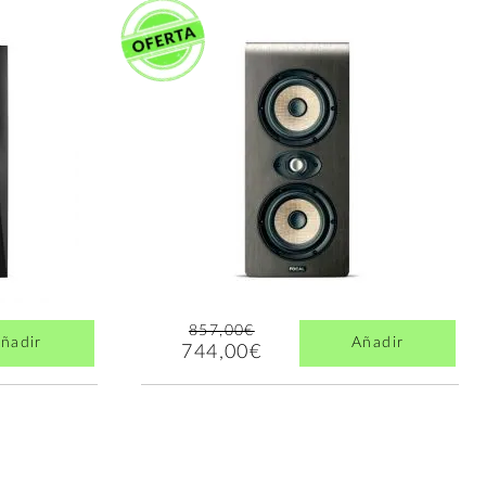
857,00€
ñadir
Añadir
744,00€