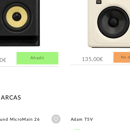
No d
Añadir
135,00€
00€
MARCAS
Añadir a wishlist
ound MicroMain 26
Adam T5V