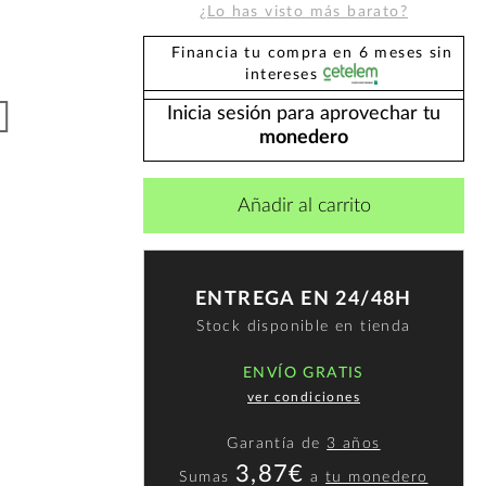
¿Lo has visto más barato?
Financia tu compra en 6 meses sin
intereses
Inicia sesión para aprovechar tu
monedero
Añadir al carrito
ENTREGA EN 24/48H
Stock disponible en tienda
ENVÍO GRATIS
ver condiciones
Garantía de
3 años
3,87€
Sumas
a
tu monedero