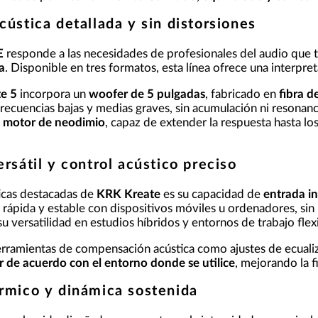
ústica detallada y sin distorsiones
E
responde a las necesidades de profesionales del audio que 
a
. Disponible en tres formatos, esta línea ofrece una interpret
e 5
incorpora un
woofer de 5 pulgadas
, fabricado en
fibra d
 frecuencias bajas y medias graves, sin acumulación ni resonan
 y motor de neodimio
, capaz de extender la respuesta hasta lo
rsátil y control acústico preciso
ticas destacadas de
KRK Kreate
es su capacidad de
entrada i
rápida y estable con dispositivos móviles u ordenadores, sin n
u versatilidad en estudios híbridos y entornos de trabajo flex
ramientas de compensación acústica como ajustes de ecualizac
r de acuerdo con el entorno donde se utilice
, mejorando la f
rmico y dinámica sostenida