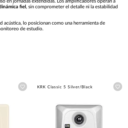
luso en jornadas extendidas. Los amplificadores operan a
inámica fiel
, sin comprometer el detalle ni la estabilidad
ad acústica, lo posicionan como una herramienta de
monitoreo de estudio.
Añadir a wishlist
Aña
KRK Classic 5 Silver/Black