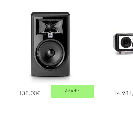
Añadir
138,00€
14.981