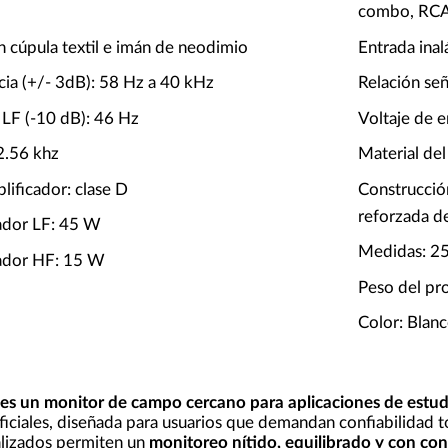
combo, RC
n cúpula textil e imán de neodimio
Entrada ina
cia (+/- 3dB): 58 Hz a 40 kHz
Relación se
 LF (-10 dB): 46 Hz
Voltaje de 
2.56 khz
Material del
lificador: clase D
Construcción
reforzada de
cador LF: 45 W
Medidas: 2
cador HF: 15 W
Peso del pr
Color: Blan
es un monitor de campo cercano para aplicaciones de estu
ficiales, diseñada para usuarios que demandan confiabilidad to
lizados permiten un
monitoreo nítido, equilibrado y con con