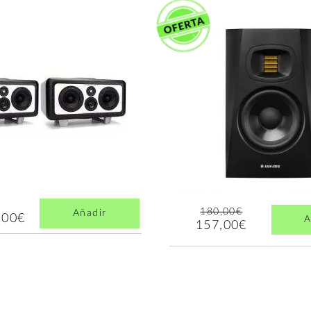
180,00€
Añadir
,00€
A
157,00€