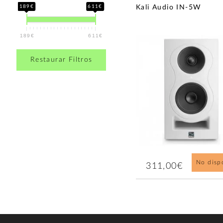
189€
611€
Kali Audio IN-5W
189€
611€
Restaurar Filtros
No disp
311,00€