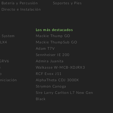
Batería y Percusión
Soportes y Pies
Directo e Instalación
Los más destacados
s System
Mackie Thump GO
FLX4
Mackie ThumpSub GO
Adam T7V
l
Sennheiser IE 200
 GRV6
Admira Juanita
5
Walkasse W-MCB-XDJRX3
p
RCF Evox J11
niciación
AlphaTheta CDJ 3000X
Strymon Canoga
Sire Larry Carlton L7 New Gen
Black