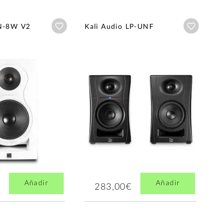
Añadir a wishlist
Añadir a
IN-8W V2
Kali Audio LP-UNF
Añadir
Añadir
283,00€