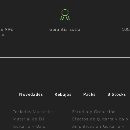
de 99€
Garantía Extra
100
la
Novedades
Rebajas
Packs
B Stocks
Teclados Musicales
Estudio y Grabación
Material de DJ
Efectos de guitarra y bajo
Guitarra y Bajo
Amplificación Guitarra y