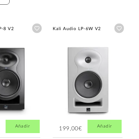
Añadir a wishlist
Añadir a
P-8 V2
Kali Audio LP-6W V2
Añadir
Añadir
199,00€