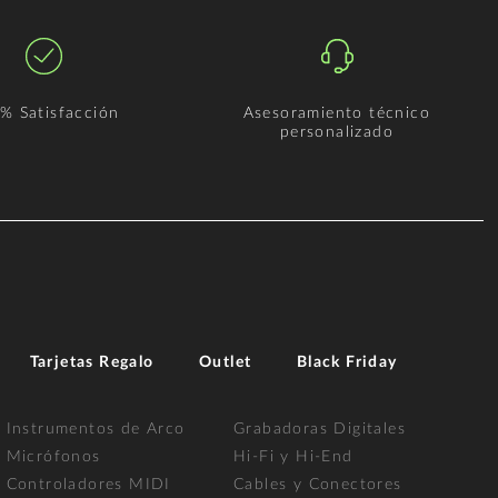
% Satisfacción
Asesoramiento técnico
personalizado
Tarjetas Regalo
Outlet
Black Friday
Instrumentos de Arco
Grabadoras Digitales
Micrófonos
Hi-Fi y Hi-End
Controladores MIDI
Cables y Conectores