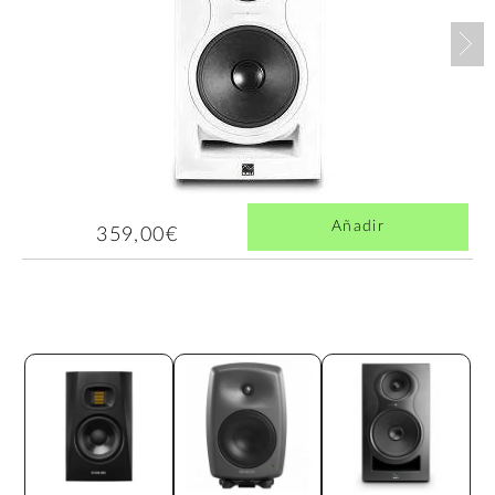
Nex
Añadir
359,00€