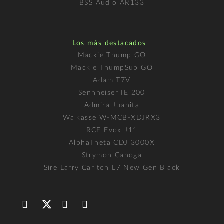
BSS Audio AR133
Los más destacados
Mackie Thump GO
Mackie ThumpSub GO
Adam T7V
Sennheiser IE 200
Admira Juanita
Walkasse W-MCB-XDJRX3
RCF Evox J11
AlphaTheta CDJ 3000X
Strymon Canoga
Sire Larry Carlton L7 New Gen Black