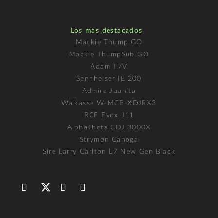
Los más destacados
Mackie Thump GO
Mackie ThumpSub GO
Adam T7V
Sennheiser IE 200
Admira Juanita
Walkasse W-MCB-XDJRX3
RCF Evox J11
AlphaTheta CDJ 3000X
Strymon Canoga
Sire Larry Carlton L7 New Gen Black