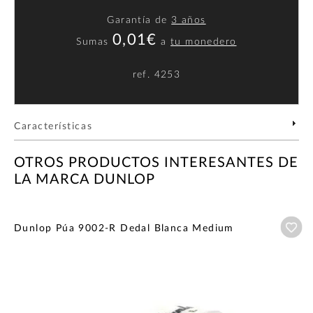
Garantía de
3 años
0,01€
Sumas
a
tu monedero
ref.
4253
Características
OTROS PRODUCTOS INTERESANTES DE
LA MARCA DUNLOP
Añ
Dunlop Púa 9002-R Dedal Blanca Medium