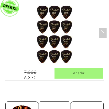
Nex
7,33€
Añadir
6,37€