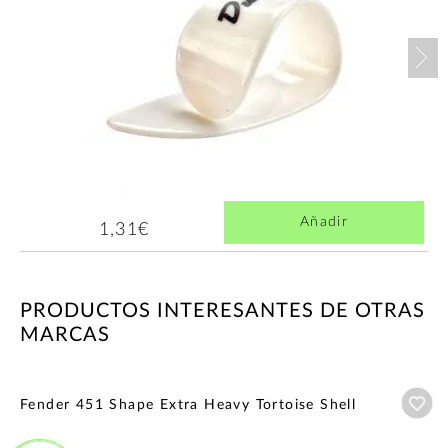
Nex
Añadir
1,31€
PRODUCTOS INTERESANTES DE OTRAS
MARCAS
Añ
Fender 451 Shape Extra Heavy Tortoise Shell