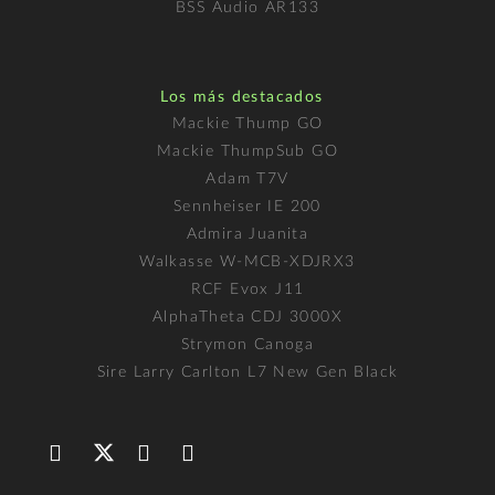
BSS Audio AR133
Los más destacados
Mackie Thump GO
Mackie ThumpSub GO
Adam T7V
Sennheiser IE 200
Admira Juanita
Walkasse W-MCB-XDJRX3
RCF Evox J11
AlphaTheta CDJ 3000X
Strymon Canoga
Sire Larry Carlton L7 New Gen Black