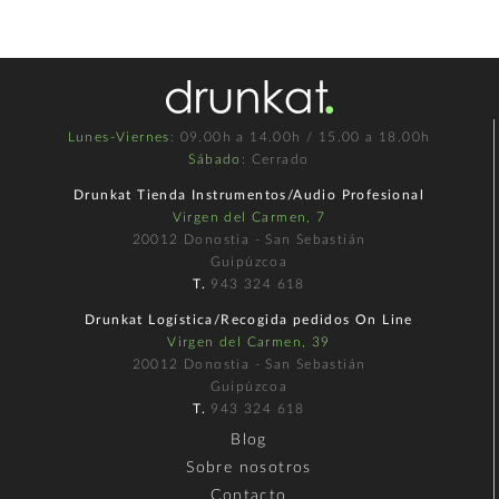
Lunes-Viernes
: 09.00h a 14.00h / 15.00 a 18.00h
Sábado
: Cerrado
Drunkat Tienda Instrumentos/Audio Profesional
Virgen del Carmen, 7
20012 Donostia - San Sebastián
Guipúzcoa
T.
943 324 618
Drunkat Logística/Recogida pedidos On Line
Virgen del Carmen, 39
20012 Donostia - San Sebastián
Guipúzcoa
T.
943 324 618
Blog
Sobre nosotros
Contacto