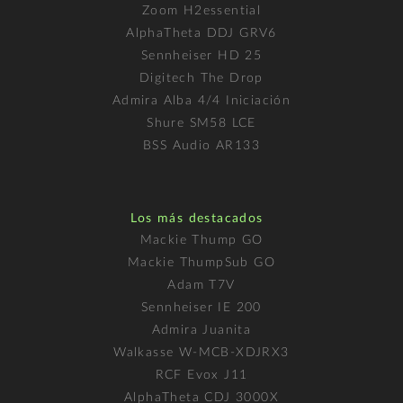
Zoom H2essential
AlphaTheta DDJ GRV6
Sennheiser HD 25
Digitech The Drop
Admira Alba 4/4 Iniciación
Shure SM58 LCE
BSS Audio AR133
Los más destacados
Mackie Thump GO
Mackie ThumpSub GO
Adam T7V
Sennheiser IE 200
Admira Juanita
Walkasse W-MCB-XDJRX3
RCF Evox J11
AlphaTheta CDJ 3000X