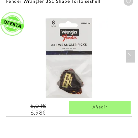
Añ
Fender Wrangler 351 Shape Tortoiseshell
Nex
8,04€
Añadir
6,98€