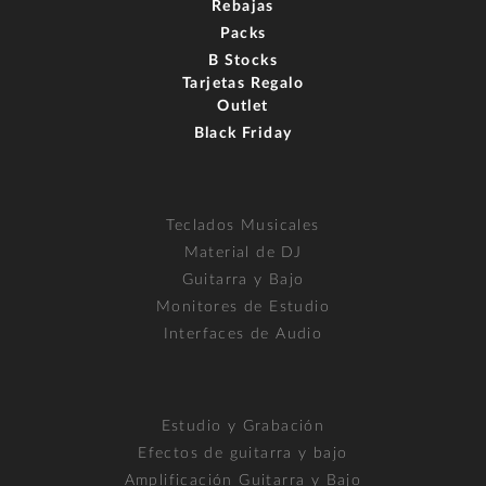
Rebajas
Packs
B Stocks
Tarjetas Regalo
Outlet
Black Friday
Teclados Musicales
Material de DJ
Guitarra y Bajo
Monitores de Estudio
Interfaces de Audio
Estudio y Grabación
Efectos de guitarra y bajo
Amplificación Guitarra y Bajo