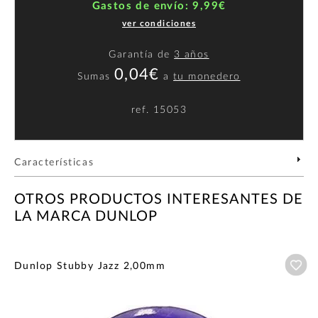
Gastos de envío: 9,99€
ver condiciones
Garantía de
3 años
0,04€
Sumas
a
tu monedero
ref.
15053
Características
OTROS PRODUCTOS INTERESANTES DE
LA MARCA DUNLOP
Añ
Dunlop Stubby Jazz 2,00mm