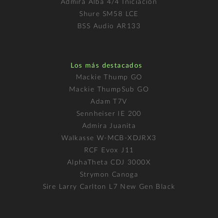
Admira Alba 4/4 Iniciación
Shure SM58 LCE
BSS Audio AR133
Los más destacados
Mackie Thump GO
Mackie ThumpSub GO
Adam T7V
Sennheiser IE 200
Admira Juanita
Walkasse W-MCB-XDJRX3
RCF Evox J11
AlphaTheta CDJ 3000X
Strymon Canoga
Sire Larry Carlton L7 New Gen Black