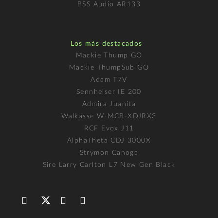
BSS Audio AR133
Los más destacados
Mackie Thump GO
Mackie ThumpSub GO
Adam T7V
Sennheiser IE 200
Admira Juanita
Walkasse W-MCB-XDJRX3
RCF Evox J11
AlphaTheta CDJ 3000X
Strymon Canoga
Sire Larry Carlton L7 New Gen Black