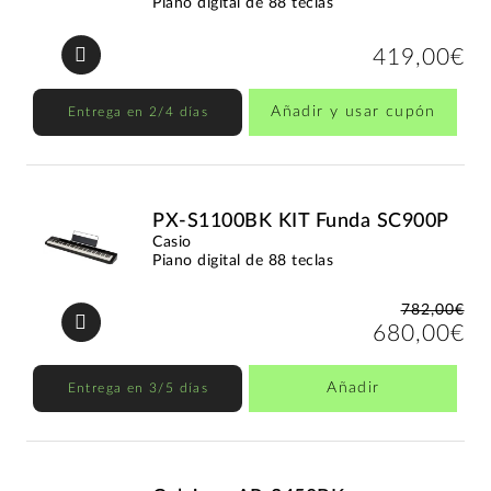
Piano digital de 88 teclas
419,00€
Añadir y usar cupón
Entrega en 2/4 días
PX-S1100BK KIT Funda SC900P
Casio
Piano digital de 88 teclas
782,00€
680,00€
Añadir
Entrega en 3/5 días