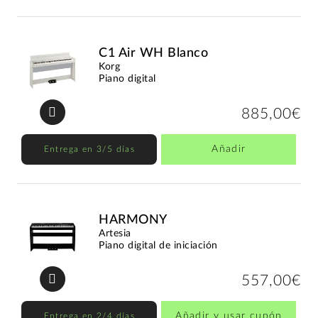
C1 Air WH Blanco
Korg
Piano digital
885,00€
Añadir
Entrega en 3/5 días
HARMONY
Artesia
Piano digital de iniciación
557,00€
Añadir y usar cupón
Entrega en 2/4 días