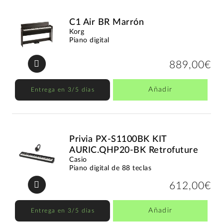
C1 Air BR Marrón
Korg
Piano digital
889,00€
Añadir
Entrega en 3/5 días
Privia PX-S1100BK KIT
AURIC.QHP20-BK Retrofuture
Casio
Piano digital de 88 teclas
612,00€
Añadir
Entrega en 3/5 días