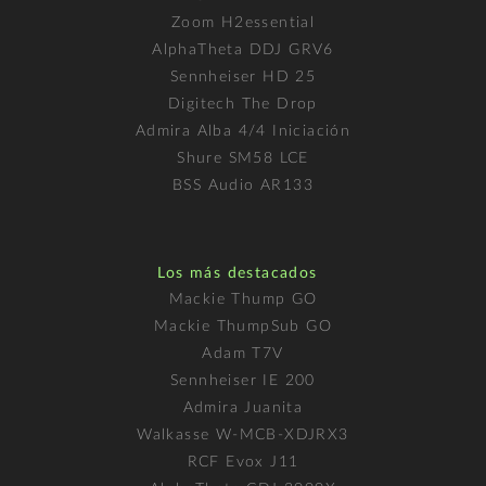
Zoom H2essential
AlphaTheta DDJ GRV6
Sennheiser HD 25
Digitech The Drop
Admira Alba 4/4 Iniciación
Shure SM58 LCE
BSS Audio AR133
Los más destacados
Mackie Thump GO
Mackie ThumpSub GO
Adam T7V
Sennheiser IE 200
Admira Juanita
Walkasse W-MCB-XDJRX3
RCF Evox J11