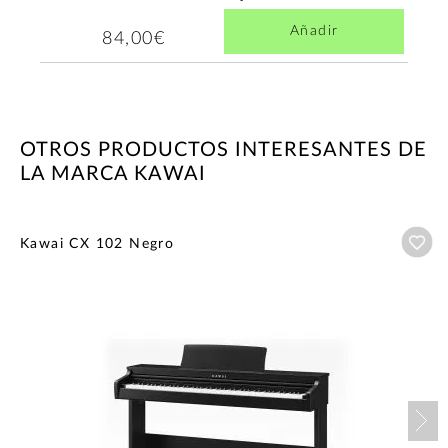
Añadir
84,00€
OTROS PRODUCTOS INTERESANTES DE
LA MARCA KAWAI
Añ
Kawai CX 102 Negro
Nex