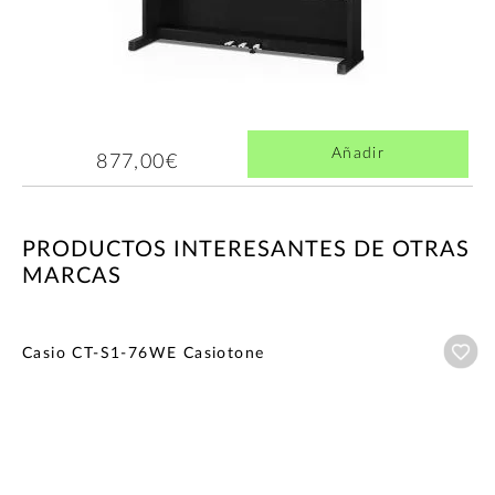
Añadir
877,00€
PRODUCTOS INTERESANTES DE OTRAS
MARCAS
Añ
Casio CT-S1-76WE Casiotone