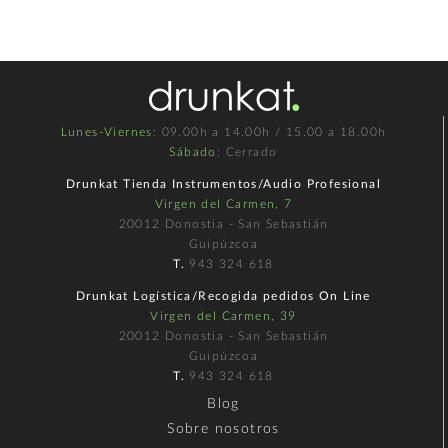
Lunes-Viernes
: 09.00h a 14.00h / 15.00 a 18.00h
Sábado
: Cerrado
Drunkat Tienda Instrumentos/Audio Profesional
Virgen del Carmen, 7
20012 Donostia - San Sebastián
Guipúzcoa
T.
943 324 618
Drunkat Logística/Recogida pedidos On Line
Virgen del Carmen, 39
20012 Donostia - San Sebastián
Guipúzcoa
T.
943 324 618
Blog
Sobre nosotros