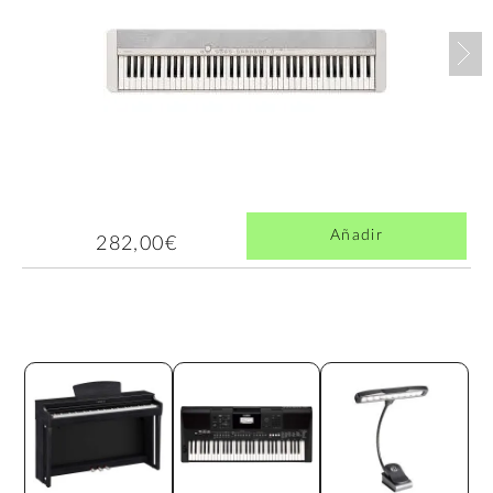
Nex
Añadir
282,00€