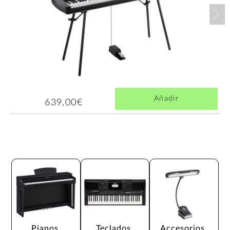
Nex
Añadir
639,00€
Pianos 
Teclados 
Accesorios 