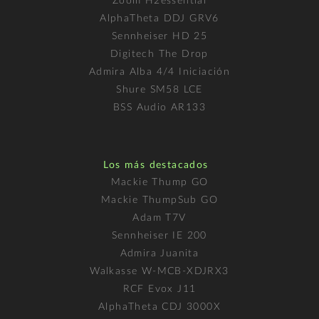
Zoom H2essential
AlphaTheta DDJ GRV6
Sennheiser HD 25
Digitech The Drop
Admira Alba 4/4 Iniciación
Shure SM58 LCE
BSS Audio AR133
Los más destacados
Mackie Thump GO
Mackie ThumpSub GO
Adam T7V
Sennheiser IE 200
Admira Juanita
Walkasse W-MCB-XDJRX3
RCF Evox J11
AlphaTheta CDJ 3000X