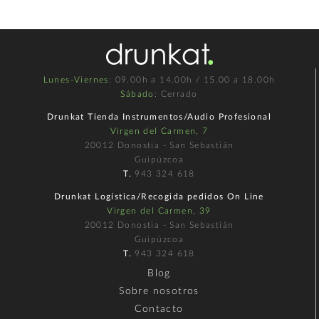
Lunes-Viernes
: 09.00h a 14.00h / 15.00 a 18.00h
Sábado
: Cerrado
Drunkat Tienda Instrumentos/Audio Profesional
Virgen del Carmen, 7
20012 Donostia - San Sebastián
Guipúzcoa
T.
943 324 618
Drunkat Logística/Recogida pedidos On Line
Virgen del Carmen, 39
20012 Donostia - San Sebastián
Guipúzcoa
T.
943 324 618
Blog
Sobre nosotros
Contacto