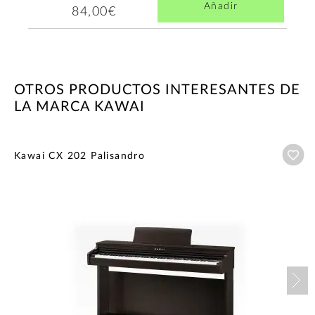
Añadir
84,00€
OTROS PRODUCTOS INTERESANTES DE
LA MARCA KAWAI
Añ
Kawai CX 202 Palisandro
Nex