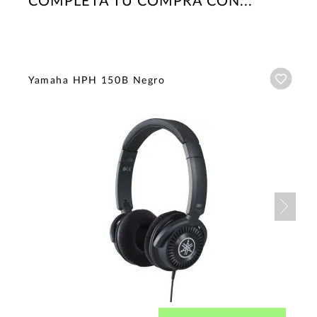
COMPLETA TU COMPRA CON...
Añadi
Yamaha HPH 150B Negro
Nex