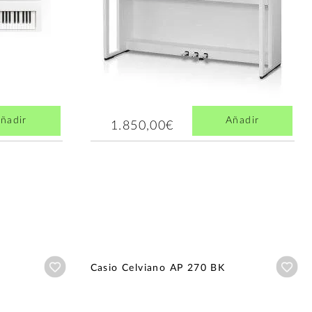
ñadir
Añadir
1.850,00€
Añadir a wishlist
Aña
Casio Celviano AP 270 BK