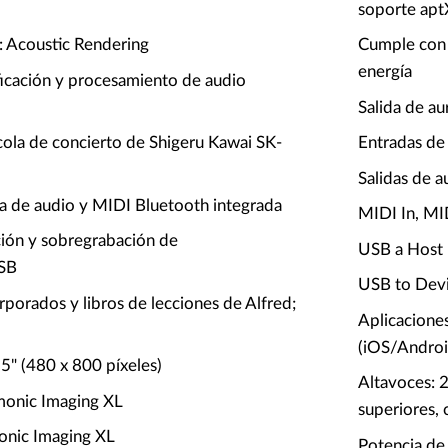
soporte apt
 Acoustic Rendering
Cumple con 
energía
ficación y procesamiento de audio
Salida de aur
cola de concierto de Shigeru Kawai SK-
Entradas de 
Salidas de a
ca de audio y MIDI Bluetooth integrada
MIDI In, MI
ión y sobregrabación de
USB a Host
SB
USB to Dev
rporados y libros de lecciones de Alfred;
Aplicacione
(iOS/Androi
 5" (480 x 800 píxeles)
Altavoces: 2
monic Imaging XL
superiores, 
onic Imaging XL
Potencia de