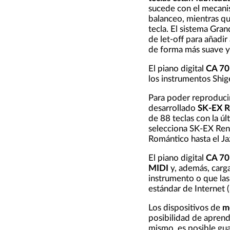
sucede con el mecanis
balanceo, mientras qu
tecla. El sistema Gr
de let-off para añadir
de forma más suave y 
El piano digital
CA 70
los instrumentos Shig
Para poder reproducir
desarrollado
SK-EX R
de 88 teclas con la ú
selecciona SK-EX Rend
Romántico hasta el Ja
El piano digital
CA 70
MIDI
y, además, carg
instrumento o que las
estándar de Internet
Los dispositivos de
m
posibilidad de aprend
mismo, es posible gua