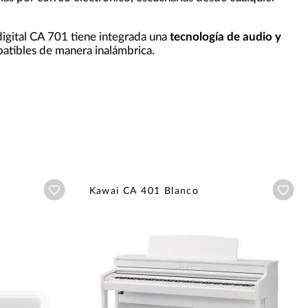
digital CA 701 tiene integrada una
tecnología de audio y
atibles de manera inalámbrica.
Añadir a wishlist
Aña
Kawai CA 401 Blanco