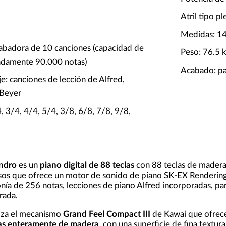
Atril tipo p
Medidas: 14
rabadora de 10 canciones (capacidad de
Peso: 76.5 
damente 90.000 notas)
Acabado: pa
e: canciones de lección de Alfred,
 Beyer
 3/4, 4/4, 5/4, 3/8, 6/8, 7/8, 9/8,
ndro
es un
piano digital de 88 teclas
con 88 teclas de madera c
esos que ofrece un motor de sonido de piano SK-EX Renderin
onía de 256 notas, lecciones de piano Alfred incorporadas, pan
rada.
liza el mecanismo
Grand Feel Compact III
de Kawai que ofrece
das enteramente de madera
, con una superficie de fina textur