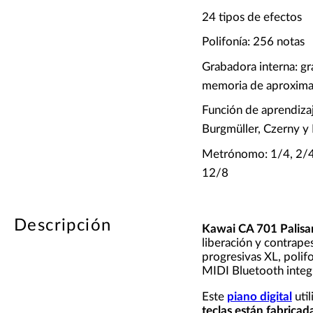
24 tipos de efectos
Polifonía: 256 notas
Grabadora interna: g
memoria de aproxima
Función de aprendizaj
Burgmüller, Czerny y
Metrónomo: 1/4, 2/4,
12/8
Descripción
Kawai CA 701 Palisa
liberación y contrap
progresivas XL, polif
MIDI Bluetooth integ
Este
piano digital
uti
teclas están fabrica