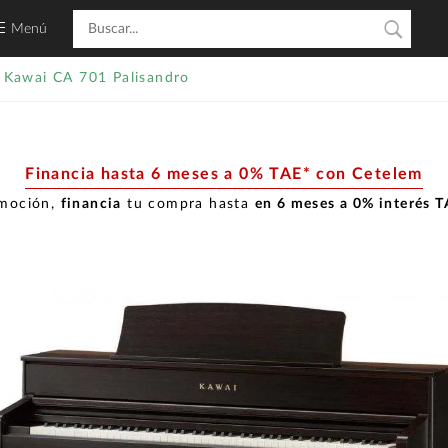
Menú
Kawai CA 701 Palisandro
Financia hasta 6 meses a 0% TAE* con Cetelem
omoción,
financia
tu compra hasta
en 6 meses a 0% interés 