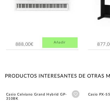
Añadir
888,00€
877,
PRODUCTOS INTERESANTES DE OTRAS 
Añadir a wishlist
Casio Celviano Grand Hybrid GP-
Casio PX-S
310BK