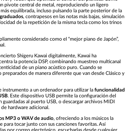
un pivote central de metal, reproduciendo un ligero
más equilibrada, incluso pulsando la parte posterior de la
 graduados
, contrapesos en las notas más bajas, simulación
ocidad de la repetición de la misma tecla como los trinos
pliamente considerado como el “mejor piano de Japón”,
nal.
ncierto Shigeru Kawai digitalmente, Kawai ha
centra la potencia DSP, combinando muestreo multicanal
utenticidad de un piano acústico puro. Cuando se
no preparados de manera diferente que van desde Clásico y
 instrumento a un ordenador para utilizar la
funcionalidad
 USB
. Este dispositivo USB permite la configuración del
n guardadas al puerto USB, o descargar archivos MIDI
 de hardware adicional.
ivos MP3 o WAV de audio
, ofreciendo a los músicos la
 para tocar junto con sus canciones favoritas. Así
as por correo electrónico, escucharlas desde cualquier