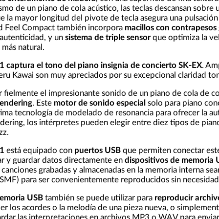
mo de un piano de cola acústico, las teclas descansan sobre 
e la mayor longitud del pivote de tecla asegura una pulsación 
and Feel Compact también incorpora
macillos con contrapesos
 autenticidad, y un
sistema de triple sensor
que optimiza la vel
más natural.
1
captura el tono del piano insignia de concierto SK-EX
. Am
eru Kawai son muy apreciados por su excepcional claridad to
 fielmente el impresionante sonido de un piano de cola de co
endering
. Este
motor de sonido especial
solo para piano con
ltima tecnología de modelado de resonancia para ofrecer la a
ering, los intérpretes pueden elegir entre diez tipos de pia
zz.
1
está equipado con
puertos USB
que permiten conectar este
ar y guardar datos directamente en
dispositivos de memoria
 canciones grabadas y almacenadas en la memoria interna sea
 (SMF) para ser convenientemente reproducidos sin necesidad
emoria USB
también se puede utilizar para
reproducir arch
er los acordes o la melodía de una pieza nueva, o simplemente
rdar las interpretaciones en archivos MP3 o WAV para enviarl