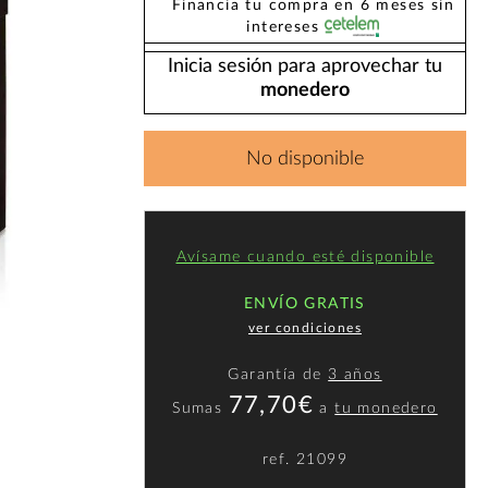
Financia tu compra en 6 meses sin
intereses
Inicia sesión para aprovechar tu
monedero
No disponible
Avísame cuando esté disponible
ENVÍO GRATIS
ver condiciones
Garantía de
3 años
77,70€
Sumas
a
tu monedero
ref.
21099