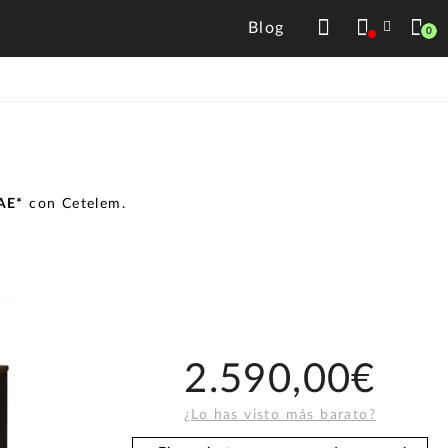
Blog
0
TAE*
con Cetelem.
2.590,00€
¿Lo has visto más barato?