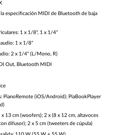
X
la especificación MIDI de Bluetooth de baja
iculares: 1 x 1/8", 1 x 1/4"
audio: 1 x 1/8"
udio: 2 x 1/4" (L/Mono, R)
DI Out, Bluetooth MIDI
ice
s: PianoRemote (iOS/Android); PiaBookPlayer
d)
 x 13 cm (woofers); 2 x (8 x 12 cm, altavoces
con difusor); 2 x 5 cm (tweeters de cúpula)
 salida: 110 W (55 W + 55 W)