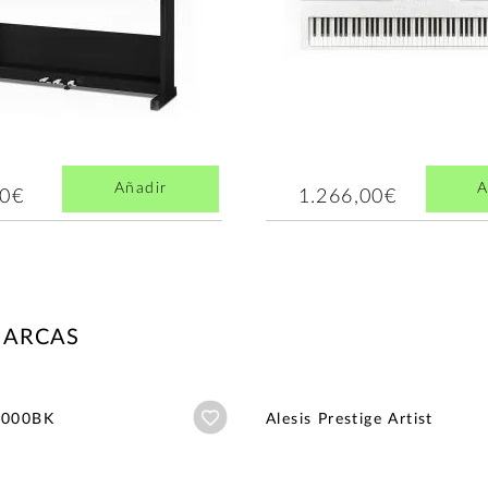
Añadir
A
00€
1.266,00€
MARCAS
Añadir a wishlist
5000BK
Alesis Prestige Artist