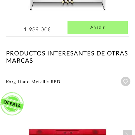
Añadir
1.939,00€
PRODUCTOS INTERESANTES DE OTRAS
MARCAS
Añ
Korg Liano Metallic RED
Nex