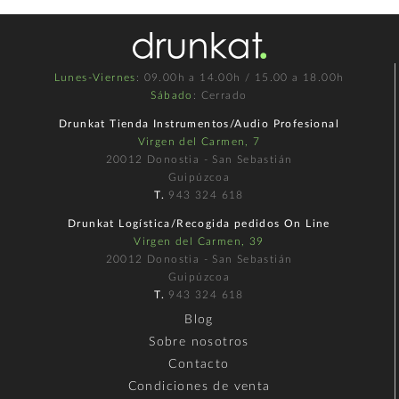
Lunes-Viernes
: 09.00h a 14.00h / 15.00 a 18.00h
Sábado
: Cerrado
Drunkat Tienda Instrumentos/Audio Profesional
Virgen del Carmen, 7
20012 Donostia - San Sebastián
Guipúzcoa
T.
943 324 618
Drunkat Logística/Recogida pedidos On Line
Virgen del Carmen, 39
20012 Donostia - San Sebastián
Guipúzcoa
T.
943 324 618
Blog
Sobre nosotros
Contacto
Condiciones de venta