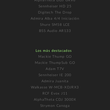
AlphaTheta DDJ GRV6
Sennheiser HD 25
Digitech The Drop
Admira Alba 4/4 Iniciación
Shure SM58 LCE
BSS Audio AR133
Los más destacados
Mackie Thump GO
Mackie ThumpSub GO
Adam T7V
Sennheiser IE 200
Admira Juanita
Walkasse W-MCB-XDJRX3
RCF Evox J11
AlphaTheta CDJ 3000X
Strymon Canoga