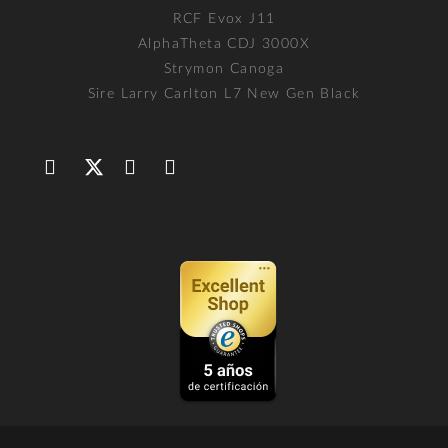
RCF Evox J11
AlphaTheta CDJ 3000X
Strymon Canoga
Sire Larry Carlton L7 New Gen Black