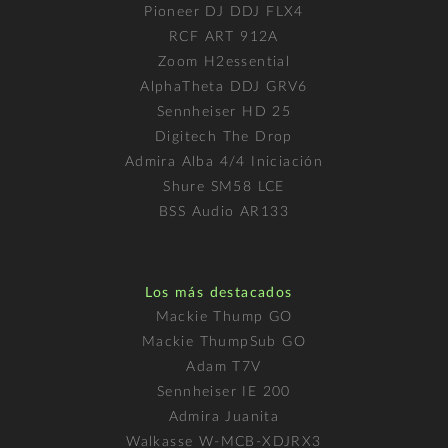
Pioneer DJ DDJ FLX4
RCF ART 912A
Zoom H2essential
AlphaTheta DDJ GRV6
Sennheiser HD 25
Digitech The Drop
Admira Alba 4/4 Iniciación
Shure SM58 LCE
BSS Audio AR133
Los más destacados
Mackie Thump GO
Mackie ThumpSub GO
Adam T7V
Sennheiser IE 200
Admira Juanita
Walkasse W-MCB-XDJRX3