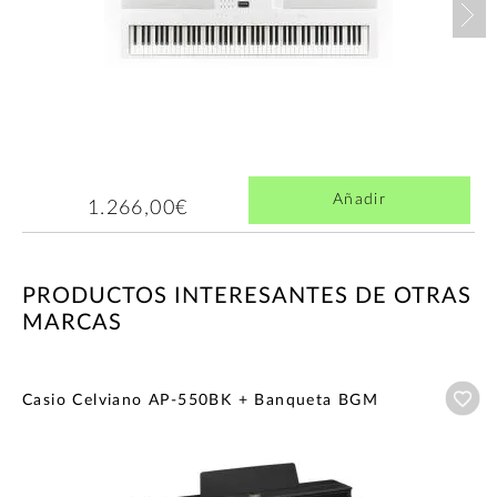
Nex
Añadir
1.266,00€
PRODUCTOS INTERESANTES DE OTRAS
MARCAS
Añ
Casio Celviano AP-550BK + Banqueta BGM