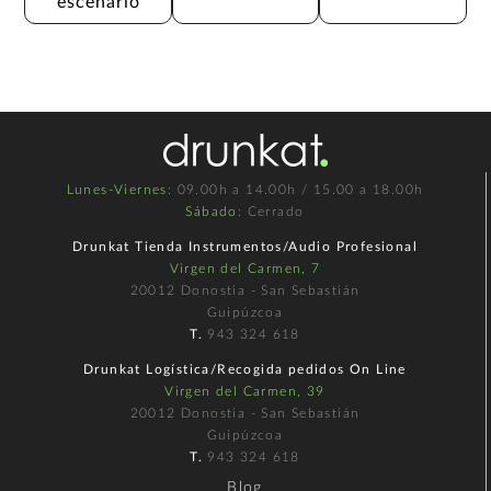
escenario
Lunes-Viernes
: 09.00h a 14.00h / 15.00 a 18.00h
Sábado
: Cerrado
Drunkat Tienda Instrumentos/Audio Profesional
Virgen del Carmen, 7
20012 Donostia - San Sebastián
Guipúzcoa
T.
943 324 618
Drunkat Logística/Recogida pedidos On Line
Virgen del Carmen, 39
20012 Donostia - San Sebastián
Guipúzcoa
T.
943 324 618
Blog