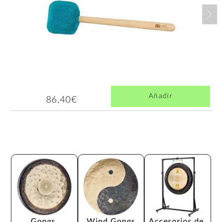
Nex
Añadir
86,40€
Gongs 
Wind Gongs
Accesorios de 