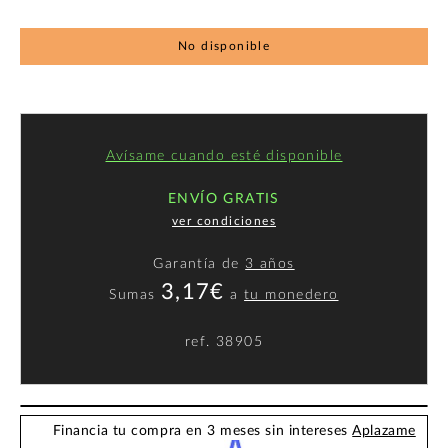
No disponible
Avísame cuando esté disponible
ENVÍO GRATIS
ver condiciones
Garantía de
3 años
3,17€
Sumas
a
tu monedero
ref.
38905
Financia tu compra en 3 meses sin intereses
Aplazame