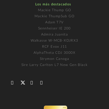
Los más destacados
Mackie Thump GO
Mackie ThumpSub GO
Adam T7V
Sennheiser IE 200
Admira Juanita
Walkasse W-MCB-XDJRX3
RCF Evox J11
AlphaTheta CDJ 3000X
Strymon Canoga
Sire Larry Carlton L7 New Gen Black