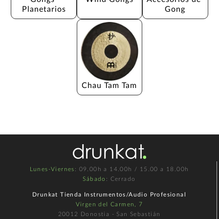
Planetarios
Gong
Chau Tam Tam
Lunes-Viernes
: 09.00h a 14.00h / 15.00 a 18.00h
Sábado
: Cerrado
Drunkat Tienda Instrumentos/Audio Profesional
Virgen del Carmen, 7
20012 Donostia - San Sebastián