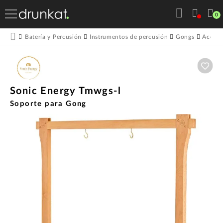
0
Batería y Percusión
Instrumentos de percusión
Gongs
Acceso
Aña
Sonic Energy Tmwgs-l
Soporte para Gong