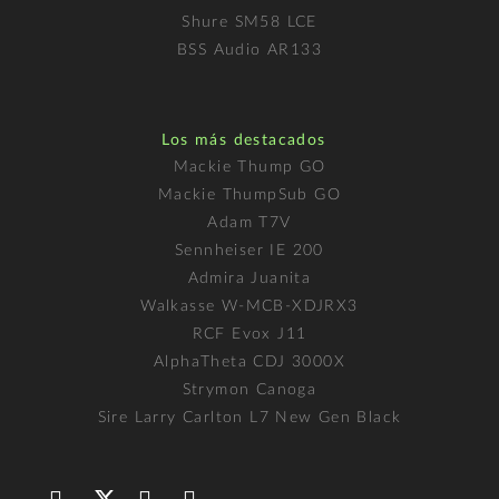
Shure SM58 LCE
BSS Audio AR133
Los más destacados
Mackie Thump GO
Mackie ThumpSub GO
Adam T7V
Sennheiser IE 200
Admira Juanita
Walkasse W-MCB-XDJRX3
RCF Evox J11
AlphaTheta CDJ 3000X
Strymon Canoga
Sire Larry Carlton L7 New Gen Black