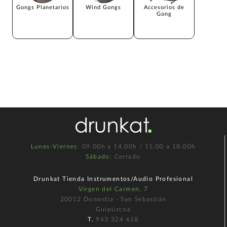
Gongs Planetarios
Wind Gongs
Accesorios de
Gong
Lunes-Viernes
: 09.00h a 14.00h / 15.00 a 18.00h
Sábado
: Cerrado
Drunkat Tienda Instrumentos/Audio Profesional
Virgen del Carmen, 7
20012 Donostia - San Sebastián
Guipúzcoa
T.
943 324 618