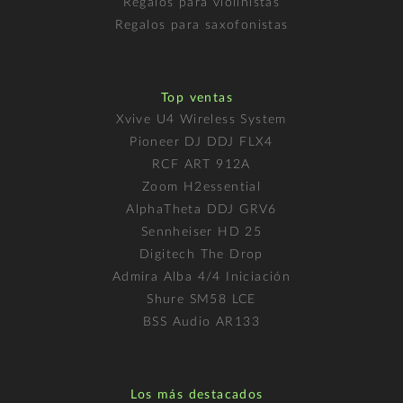
Regalos para violinistas
Regalos para saxofonistas
Top ventas
Xvive U4 Wireless System
Pioneer DJ DDJ FLX4
RCF ART 912A
Zoom H2essential
AlphaTheta DDJ GRV6
Sennheiser HD 25
Digitech The Drop
Admira Alba 4/4 Iniciación
Shure SM58 LCE
BSS Audio AR133
Los más destacados