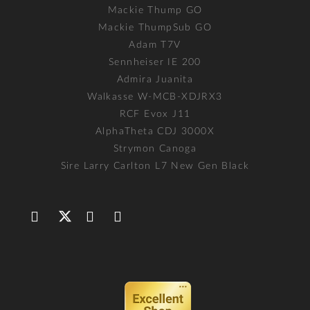
Mackie Thump GO
Mackie ThumpSub GO
Adam T7V
Sennheiser IE 200
Admira Juanita
Walkasse W-MCB-XDJRX3
RCF Evox J11
AlphaTheta CDJ 3000X
Strymon Canoga
Sire Larry Carlton L7 New Gen Black