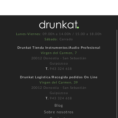
Lunes-Viernes
: 09.00h a 14.00h / 15.00 a 18.00h
Sábado
: Cerrado
Drunkat Tienda Instrumentos/Audio Profesional
Virgen del Carmen, 7
20012 Donostia - San Sebastián
Guipúzcoa
T.
943 324 618
Drunkat Logística/Recogida pedidos On Line
Virgen del Carmen, 39
20012 Donostia - San Sebastián
Guipúzcoa
T.
943 324 618
Blog
Sobre nosotros