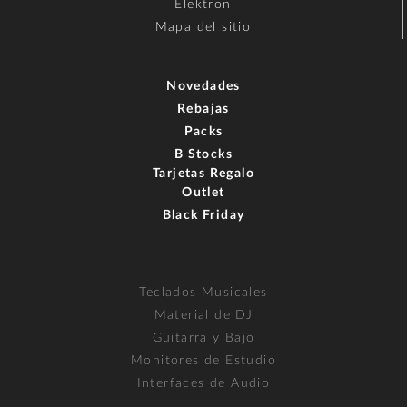
Elektron
Mapa del sitio
Novedades
Rebajas
Packs
B Stocks
Tarjetas Regalo
Outlet
Black Friday
Teclados Musicales
Material de DJ
Guitarra y Bajo
Monitores de Estudio
Interfaces de Audio