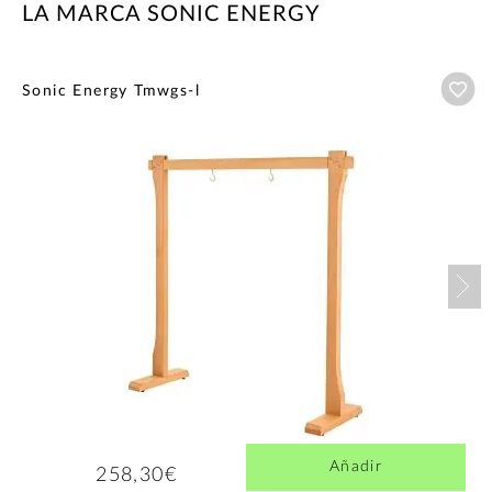
LA MARCA SONIC ENERGY
Añ
Sonic Energy Tmwgs-l
Nex
Añadir
258,30€