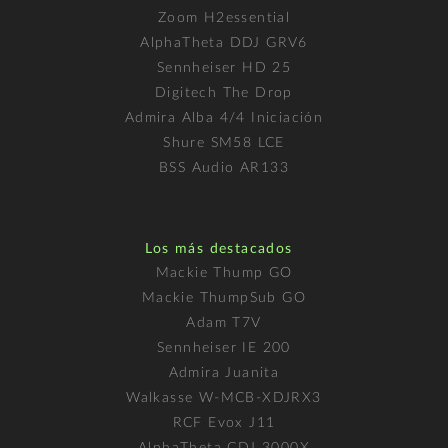
Zoom H2essential
AlphaTheta DDJ GRV6
Sennheiser HD 25
Digitech The Drop
Admira Alba 4/4 Iniciación
Shure SM58 LCE
BSS Audio AR133
Los más destacados
Mackie Thump GO
Mackie ThumpSub GO
Adam T7V
Sennheiser IE 200
Admira Juanita
Walkasse W-MCB-XDJRX3
RCF Evox J11