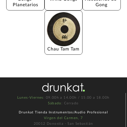
Planetarios
Gong
Chau Tam Tam
Lunes-Viernes
: 09.00h a 14.00h / 15.00 a 18.00h
Sábado
: Cerrado
Drunkat Tienda Instrumentos/Audio Profesional
Virgen del Carmen, 7
20012 Donostia - San Sebastián