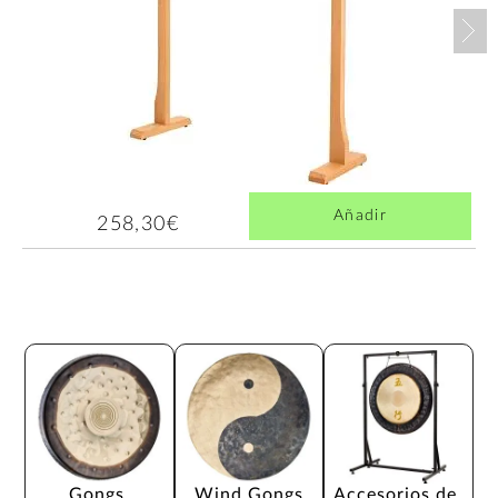
Nex
Añadir
258,30€
Gongs 
Wind Gongs
Accesorios de 