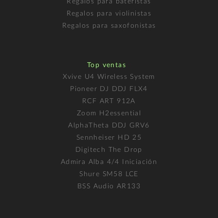
Regalos para bateristas
Regalos para violinistas
Regalos para saxofonistas
Top ventas
Xvive U4 Wireless System
Pioneer DJ DDJ FLX4
RCF ART 912A
Zoom H2essential
AlphaTheta DDJ GRV6
Sennheiser HD 25
Digitech The Drop
Admira Alba 4/4 Iniciación
Shure SM58 LCE
BSS Audio AR133