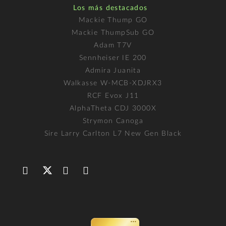
Los más destacados
Mackie Thump GO
Mackie ThumpSub GO
Adam T7V
Sennheiser IE 200
Admira Juanita
Walkasse W-MCB-XDJRX3
RCF Evox J11
AlphaTheta CDJ 3000X
Strymon Canoga
Sire Larry Carlton L7 New Gen Black