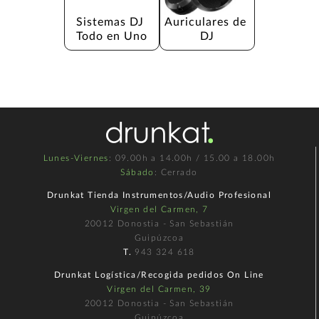
Sistemas DJ 
Auriculares de 
Todo en Uno
DJ
Lunes-Viernes
: 09.00h a 14.00h / 15.00 a 18.00h
Sábado
: Cerrado
Drunkat Tienda Instrumentos/Audio Profesional
Virgen del Carmen, 7
20012 Donostia - San Sebastián
Guipúzcoa
T.
943 324 618
Drunkat Logística/Recogida pedidos On Line
Virgen del Carmen, 39
20012 Donostia - San Sebastián
Guipúzcoa