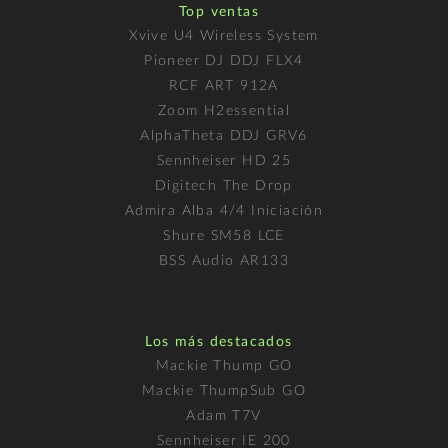
Top ventas
Xvive U4 Wireless System
Pioneer DJ DDJ FLX4
RCF ART 912A
Zoom H2essential
AlphaTheta DDJ GRV6
Sennheiser HD 25
Digitech The Drop
Admira Alba 4/4 Iniciación
Shure SM58 LCE
BSS Audio AR133
Los más destacados
Mackie Thump GO
Mackie ThumpSub GO
Adam T7V
Sennheiser IE 200