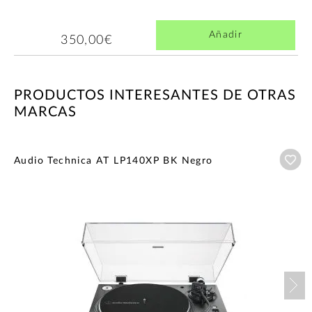
Añadir
350,00€
PRODUCTOS INTERESANTES DE OTRAS
MARCAS
Añ
Audio Technica AT LP140XP BK Negro
Nex