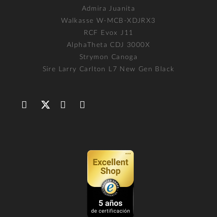
Admira Juanita
Walkasse W-MCB-XDJRX3
RCF Evox J11
AlphaTheta CDJ 3000X
Strymon Canoga
Sire Larry Carlton L7 New Gen Black