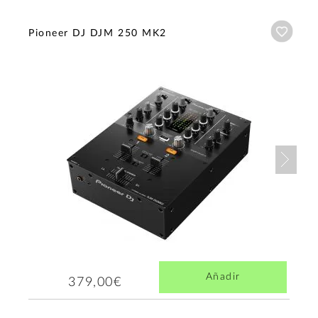
Añadi
Pioneer DJ DJM 250 MK2
Nex
Añadir
379,00€