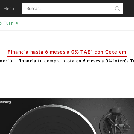
Menú
p Turn X
Financia hasta 6 meses a 0% TAE* con Cetelem
omoción,
financia
tu compra hasta
en 6 meses a 0% interés 