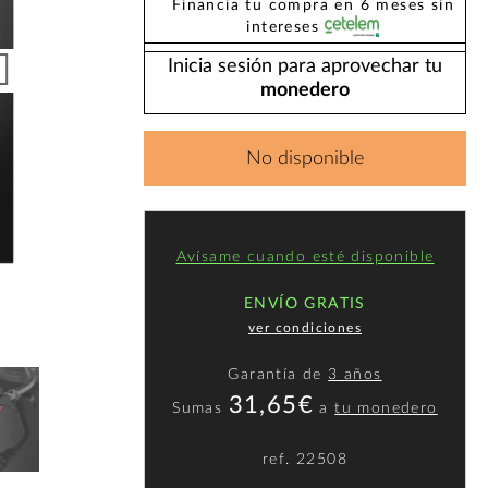
Financia tu compra en 6 meses sin
intereses
Inicia sesión para aprovechar tu
monedero
No disponible
Avísame cuando esté disponible
ENVÍO GRATIS
ver condiciones
Garantía de
3 años
31,65€
Sumas
a
tu monedero
ref.
22508