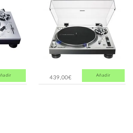
ñadir
Añadir
439,00€