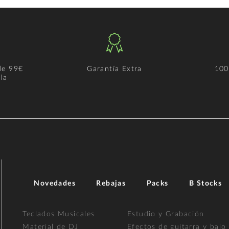
de 99€
Garantía Extra
100
la
Novedades
Rebajas
Packs
B Stocks
Teclados Musicales
Estudio y Grabación
Material de DJ
Efectos de guitarra y bajo