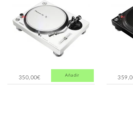
Añadir
350,00€
359,