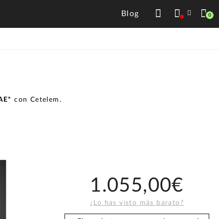
Blog
0
TAE*
con Cetelem.
1.055,00€
¿Lo has visto más barato?