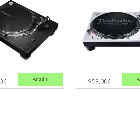
Añadir
A
00€
959,00€