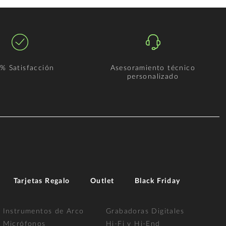
% Satisfacción
Asesoramiento técnico
personalizado
Tarjetas Regalo
Outlet
Black Friday
Instrumentos de Arco
Grabadoras Digitales
Micrófonos
Hi-Fi y Hi-End