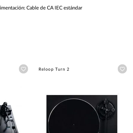
limentación: Cable de CA IEC estándar
Añadir a wishlist
Aña
Reloop Turn 2