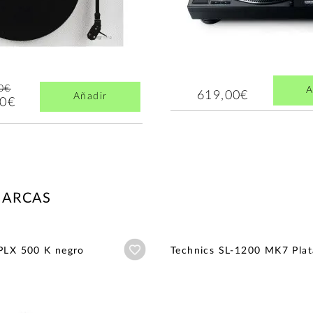
0€
A
619,00€
Añadir
00€
MARCAS
Añadir a wishlist
PLX 500 K negro
Technics SL-1200 MK7 Plat