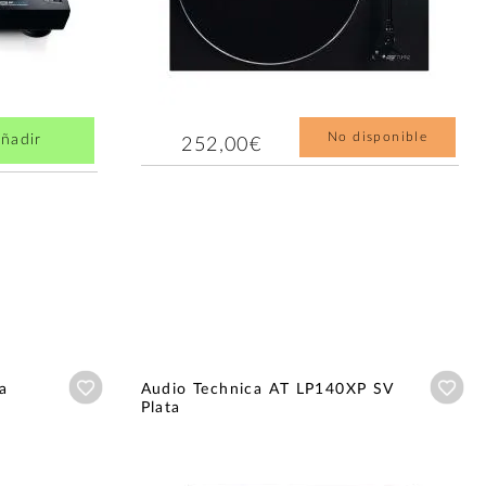
No disponible
ñadir
252,00€
Añadir a wishlist
Aña
a
Audio Technica AT LP140XP SV
Plata