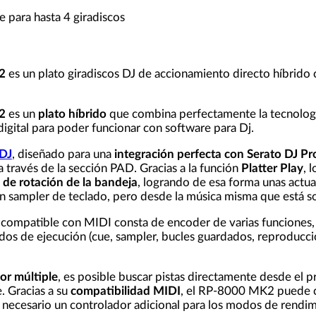
e para hasta 4 giradiscos
2
es un plato giradiscos DJ de accionamiento directo híbrido
2
es un
plato híbrido
que combina perfectamente la tecnologí
 digital para poder funcionar con software para Dj.
 DJ
, diseñado para una
integración perfecta con Serato DJ Pr
a través de la sección PAD. Gracias a la función
Platter Play
, 
 de rotación de la bandeja
, logrando de esa forma unas actu
un sampler de teclado, pero desde la música misma que está so
l compatible con MIDI consta de encoder de varias funciones
s de ejecución (cue, sampler, bucles guardados, reproducció
or múltiple
, es posible buscar pistas directamente desde el p
. Gracias a su
compatibilidad MIDI
, el RP-8000 MK2 puede c
 necesario un controlador adicional para los modos de rendim