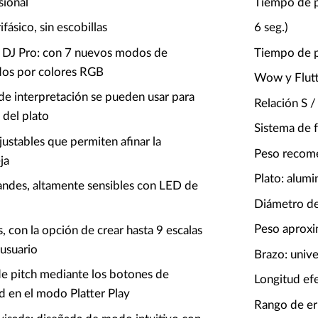
sional
Tiempo de p
fásico, sin escobillas
6 seg.)
 DJ Pro: con 7 nuevos modos de
Tiempo de 
dos por colores RGB
Wow y Flut
 de interpretación se pueden usar para
Relación S 
 del plato
Sistema de f
justables que permiten afinar la
Peso recome
ja
Plato: alumi
andes, altamente sensibles con LED de
Diámetro de
Peso aproxi
, con la opción de crear hasta 9 escalas
 usuario
Brazo: unive
e pitch mediante los botones de
Longitud ef
d en el modo Platter Play
Rango de er