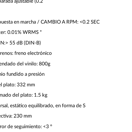
arada ajustable (0.2
puesta en marcha / CAMBIO A RPM: <0.2 SEC
ter: 0.01% WRMS *
/ N:> 55 dB (DIN-B)
renos: freno electrónico
ndado del vinilo: 800g
nio fundido a presión
l plato: 332 mm
mado del plato: 1.5 kg
rsal, estático equilibrado, en forma de S
ectiva: 230 mm
ror de seguimiento: <3 °