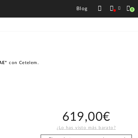
Blog
0
TAE*
con Cetelem.
619,00€
¿Lo has visto más barato?