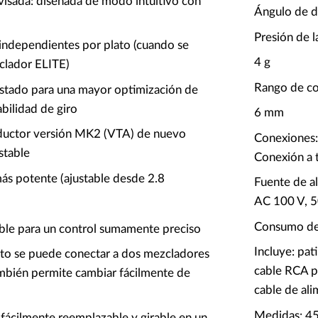
visada: diseñada de modo intuitivo con
Ángulo de d
Presión de l
independientes por plato (cuando se
4 g
clador ELITE)
Rango de co
ustado para una mayor optimización de
abilidad de giro
6 mm
ductor versión MK2 (VTA) de nuevo
Conexiones:
ustable
Conexión a 
ás potente (ajustable desde 2.8
Fuente de a
AC 100 V, 5
Consumo de
able para un control sumamente preciso
Incluye: pat
plato se puede conectar a dos mezcladores
cable RCA p
mbién permite cambiar fácilmente de
cable de al
Medidas: 4
 fácilmente reemplazable y girable en un