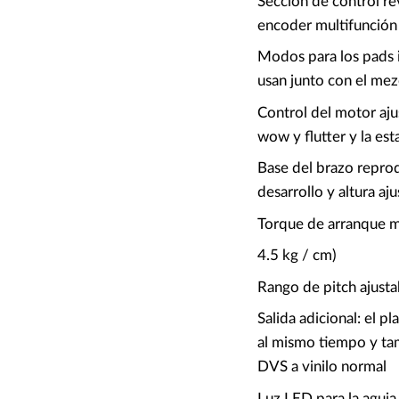
Sección de control re
encoder multifunción
Modos para los pads 
usan junto con el mez
Control del motor aj
wow y flutter y la est
Base del brazo repro
desarrollo y altura aj
Torque de arranque m
4.5 kg / cm)
Rango de pitch ajust
Salida adicional: el 
al mismo tiempo y ta
DVS a vinilo normal
Luz LED para la aguja