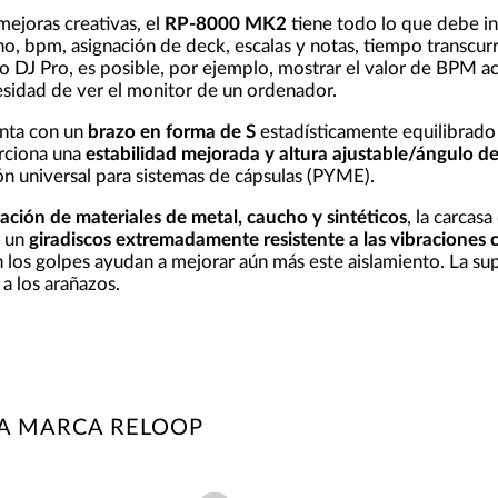
ejoras creativas, el
RP-8000 MK2
tiene todo lo que debe in
o, bpm, asignación de deck, escalas y notas, tiempo transcurri
o DJ Pro, es posible, por ejemplo, mostrar el valor de BPM a
cesidad de ver el monitor de un ordenador.
nta con un
brazo en forma de S
estadísticamente equilibrado 
rciona una
estabilidad mejorada y altura ajustable/ángulo de
n universal para sistemas de cápsulas (PYME).
ción de materiales de metal, caucho y sintéticos
, la carca
n un
giradiscos extremadamente resistente a las vibraciones 
 los golpes ayudan a mejorar aún más este aislamiento. La su
 a los arañazos.
LA MARCA RELOOP