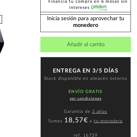
Financia tu compra en 6 meses sin
intereses
Inicia sesión para aprovechar tu
monedero
Añadir al carrito
ENTREGA EN 3/5 DÍAS
Stock disponible en almacén externo
ENVÍO GRATIS
ver condiciones
Garantía de
3 años
18,57€
Sumas
a
tu monedero
ref.
16739