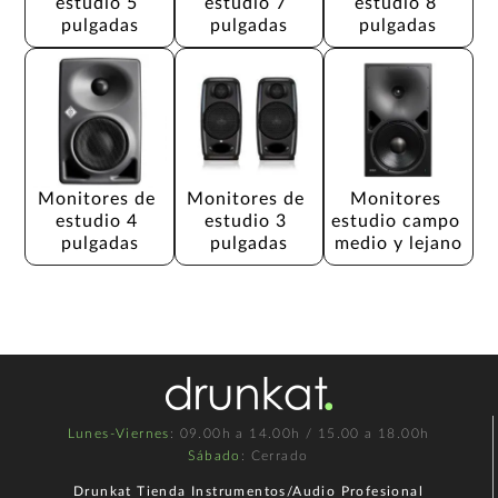
estudio 5 
estudio 7 
estudio 8 
pulgadas
pulgadas
pulgadas
Monitores de 
Monitores de 
Monitores 
estudio 4 
estudio 3 
estudio campo 
pulgadas
pulgadas
medio y lejano
Lunes-Viernes
: 09.00h a 14.00h / 15.00 a 18.00h
Sábado
: Cerrado
Drunkat Tienda Instrumentos/Audio Profesional