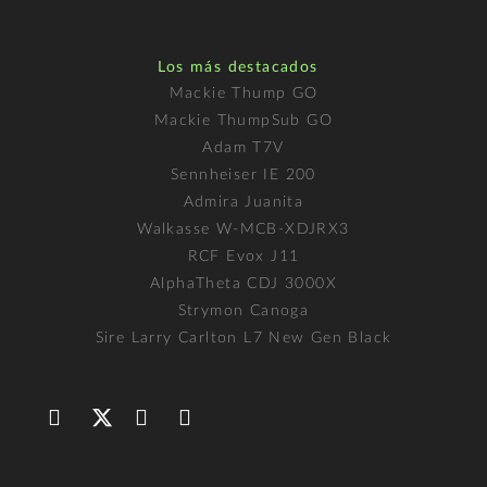
Los más destacados
Mackie Thump GO
Mackie ThumpSub GO
Adam T7V
Sennheiser IE 200
Admira Juanita
Walkasse W-MCB-XDJRX3
RCF Evox J11
AlphaTheta CDJ 3000X
Strymon Canoga
Sire Larry Carlton L7 New Gen Black