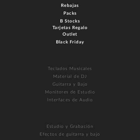
Rebajas
Packs
B Stocks
Tarjetas Regalo
Outlet
Black Friday
Teclados Musicales
Material de DJ
Guitarra y Bajo
Monitores de Estudio
Interfaces de Audio
Estudio y Grabación
Efectos de guitarra y bajo