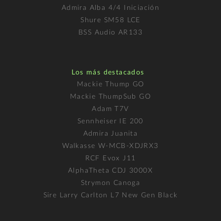
Admira Alba 4/4 Iniciación
Shure SM58 LCE
BSS Audio AR133
Los más destacados
Mackie Thump GO
Mackie ThumpSub GO
Adam T7V
Sennheiser IE 200
Admira Juanita
Walkasse W-MCB-XDJRX3
RCF Evox J11
AlphaTheta CDJ 3000X
Strymon Canoga
Sire Larry Carlton L7 New Gen Black