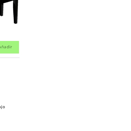
Añadir
Añadir
87,82€
87,82€
ojo
Ortola Fieltro Verde
Music Nomad
MN230