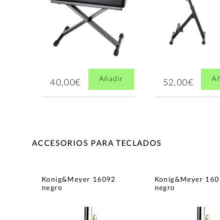
Añadir
Añ
40,00€
52,00€
ACCESORIOS PARA TECLADOS
Konig&Meyer 16092
Konig&Meyer 160
negro
negro