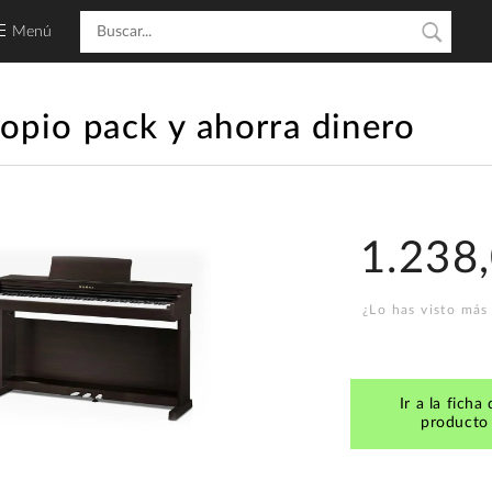
Menú
ropio pack y ahorra dinero
1.238
¿Lo has visto más
Ir a la ficha 
producto