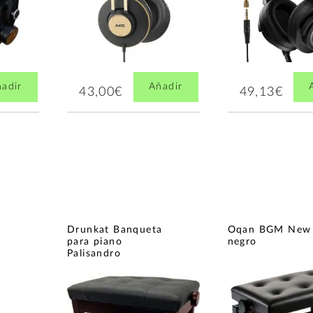
adir
Añadir
43,00€
49,13€
Drunkat Banqueta
Oqan BGM New
para piano
negro
Palisandro