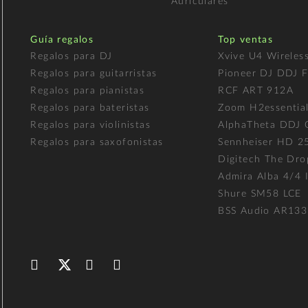
Auriculares
Guía regalos
Top ventas
Regalos para DJ
Xvive U4 Wireles
Regalos para guitarristas
Pioneer DJ DDJ 
Regalos para pianistas
RCF ART 912A
Regalos para bateristas
Zoom H2essentia
Regalos para violinistas
AlphaTheta DDJ
Regalos para saxofonistas
Sennheiser HD 2
Digitech The Dro
Admira Alba 4/4 I
Shure SM58 LCE
BSS Audio AR133