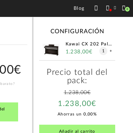
Blog
0
CONFIGURACIÓN
Kawai CX 202 Palisandro
1
+
1.238,00€
,00€
Precio total del
pack:
 barato?
1.238,00€
1.238,00€
del
Ahorras un
0,00%
Añadir al carrito