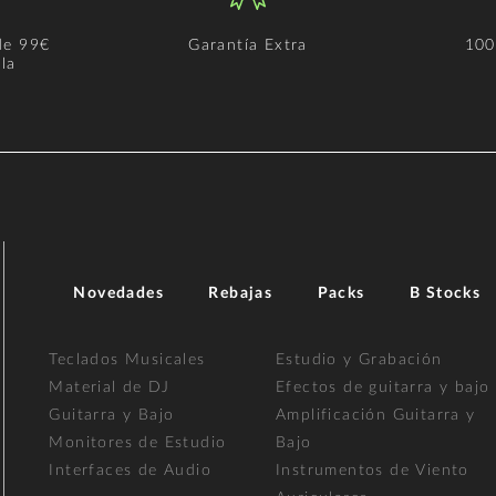
de 99€
Garantía Extra
100
la
Novedades
Rebajas
Packs
B Stocks
Teclados Musicales
Estudio y Grabación
Material de DJ
Efectos de guitarra y bajo
Guitarra y Bajo
Amplificación Guitarra y
Monitores de Estudio
Bajo
Interfaces de Audio
Instrumentos de Viento