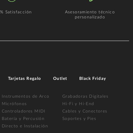
% Satisfacción
Asesoramiento técnico
personalizado
Tarjetas Regalo
Outlet
Black Friday
Instrumentos de Arco
Grabadoras Digitales
Micrófonos
Hi-Fi y Hi-End
Controladores MIDI
Cables y Conectores
Batería y Percusión
Soportes y Pies
Directo e Instalación