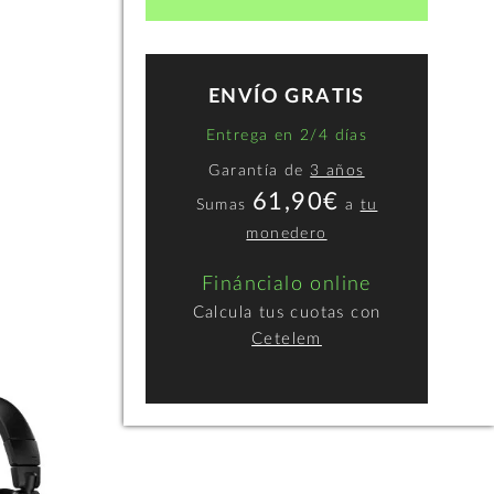
ENVÍO GRATIS
Entrega en 2/4 días
Garantía de
3 años
61,90€
Sumas
a
tu
monedero
Fináncialo online
Calcula tus cuotas con
AKG K72
Audio Technic
Cetelem
M20X