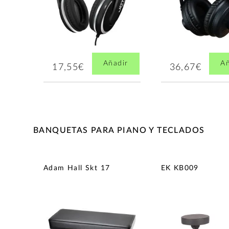
Añadir
Añ
17,55€
36,67€
BANQUETAS PARA PIANO Y TECLADOS
Adam Hall Skt 17
EK KB009