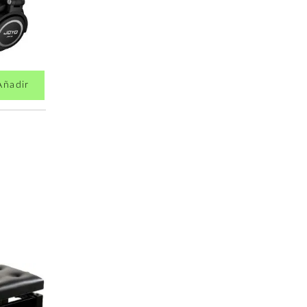
Añadir
Añadir
53,51€
55,00€
Oqan Piano Bench
Oqan Piano B
BGM Rosewood-
BGB Black-bla
black