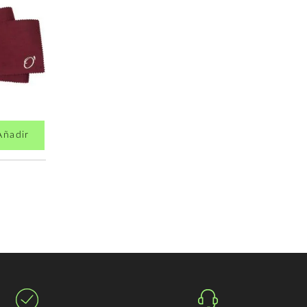
Añadir
Añadir
4,24€
7,66€