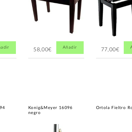
adir
Añadir
58,00€
77,00€
94
Konig&Meyer 16096
Ortola Fieltro R
negro