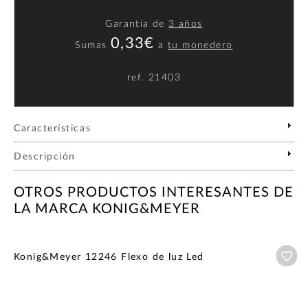
Garantía de
3 años
0,33€
Sumas
a
tu monedero
ref.
21403
Características
Descripción
OTROS PRODUCTOS INTERESANTES DE
LA MARCA KONIG&MEYER
Añ
Konig&Meyer 12246 Flexo de luz Led