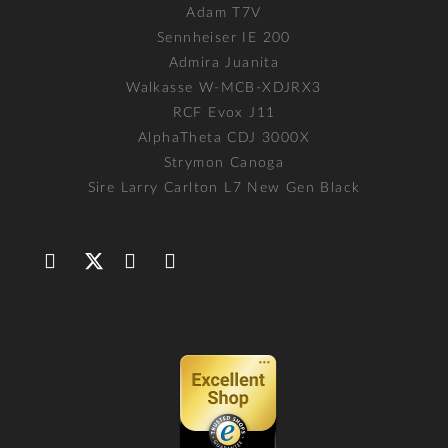
Adam T7V
Sennheiser IE 200
Admira Juanita
Walkasse W-MCB-XDJRX3
RCF Evox J11
AlphaTheta CDJ 3000X
Strymon Canoga
Sire Larry Carlton L7 New Gen Black