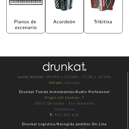
Pianos de 
Acordeón
Trikitixa
escenario
Lunes-Viernes
: 09.00h a 14.00h / 15.00 a 18.00h
Sábado
: Cerrado
Drunkat Tienda Instrumentos/Audio Profesional
Virgen del Carmen, 7
20012 Donostia - San Sebastián
Guipúzcoa
T.
943 324 618
Drunkat Logística/Recogida pedidos On Line