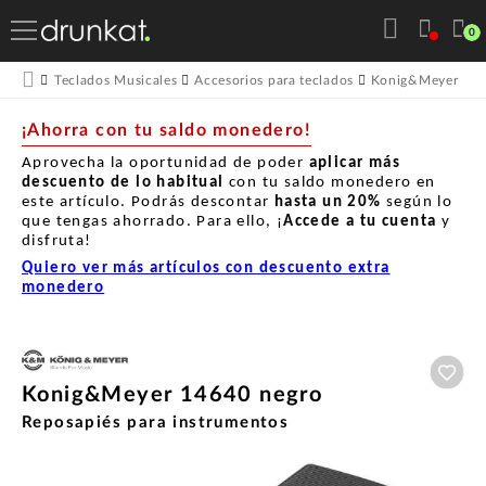
0
K
Teclados Musicales
Accesorios para teclados
Konig&Meyer
¡Ahorra con tu saldo monedero!
Aprovecha la oportunidad de poder
aplicar más
descuento de lo habitual
con tu saldo monedero en
este artículo. Podrás descontar
hasta un
20%
según lo
que tengas ahorrado. Para ello, ¡
Accede a tu cuenta
y
disfruta!
Quiero ver más artículos con descuento extra
monedero
Aña
Konig&Meyer 14640 negro
Reposapiés para instrumentos