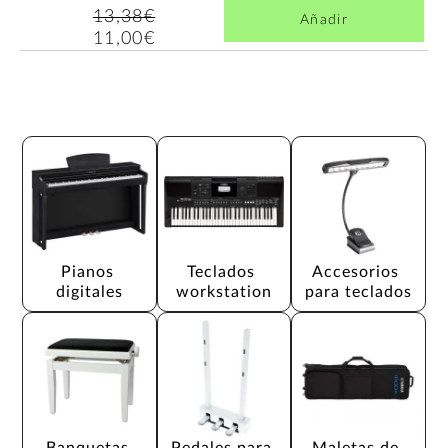
13,38€
Añadir
11,00€
Pianos 
Teclados 
Accesorios 
digitales
workstation
para teclados
Banquetas 
Pedales para 
Maletas de 