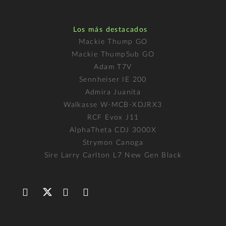
Los más destacados
Mackie Thump GO
Mackie ThumpSub GO
Adam T7V
Sennheiser IE 200
Admira Juanita
Walkasse W-MCB-XDJRX3
RCF Evox J11
AlphaTheta CDJ 3000X
Strymon Canoga
Sire Larry Carlton L7 New Gen Black