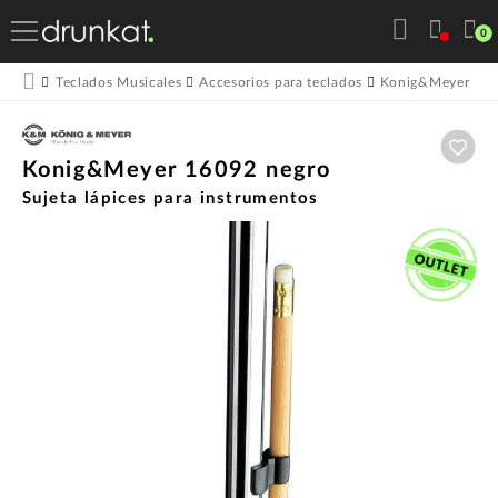
0
K
Teclados Musicales
Accesorios para teclados
Konig&Meyer
Aña
Konig&Meyer 16092 negro
Sujeta lápices para instrumentos