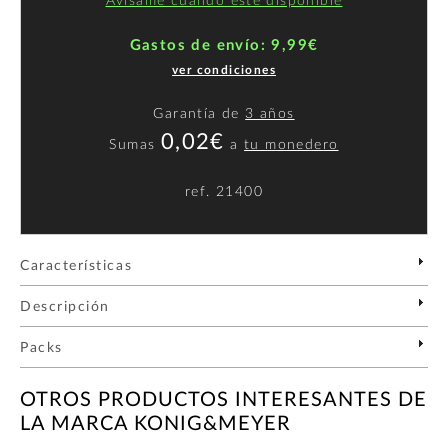
Avísame cuando esté disponible
Gastos de envío: 9,99€
ver condiciones
Garantía de
3 años
0,02€
Sumas
a
tu monedero
ref.
21400
Características
Descripción
Packs
OTROS PRODUCTOS INTERESANTES DE
LA MARCA KONIG&MEYER