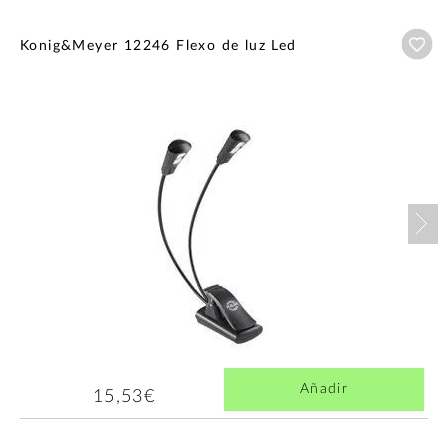
Añ
Konig&Meyer 12246 Flexo de luz Led
Nex
Añadir
15,53€