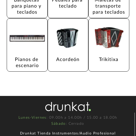
para piano y 
teclado
transporte 
teclados
para teclados
Pianos de 
Acordeón
Trikitixa
escenario
Lunes-Viernes
: 09.00h a 14.00h / 15.00 a 18.00h
Sábado
: Cerrado
Drunkat Tienda Instrumentos/Audio Profesional